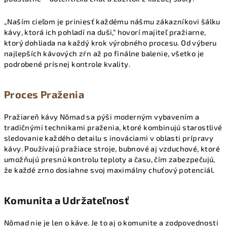
„Naším cieľom je priniesť každému nášmu zákazníkovi šálku
kávy, ktorá ich pohladí na duši,“ hovorí majiteľ pražiarne,
ktorý dohliada na každý krok výrobného procesu. Od výberu
najlepších kávových zŕn až po finálne balenie, všetko je
podrobené prísnej kontrole kvality.
Proces Praženia
Pražiareň kávy Nômad sa pýši moderným vybavením a
tradičnými technikami praženia, ktoré kombinujú starostlivé
sledovanie každého detailu s inováciami v oblasti prípravy
kávy. Používajú pražiace stroje, bubnové aj vzduchové, ktoré
umožňujú presnú kontrolu teploty a času, čím zabezpečujú,
že každé zrno dosiahne svoj maximálny chuťový potenciál.
Komunita a Udržateľnosť
Nômad nie je len o káve. Je to aj o komunite a zodpovednosti