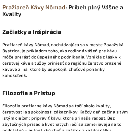
Pražiareň Kávy Nômad
: Príbeh plný Vášne a
Kvality
Začiatky a Inšpirácia
Pražiareň kávy Nômad, nachádzajúca sa v meste Považská
Bystrica, je príkladom toho, ako rodinná vášeň pre kávu
môže prerásť do úspešného podnikania. Vznikla z lásky k
čerstvej káve a túžby priniesť do regiónu čerstvo pražené
kávové zrná, ktoré by uspokojili chuťové poháriky
kohokoľvek.
Filozofia a Prístup
Filozofia pražiarne kávy Nômad sa točí okolo kvality,
čerstvosti a spokojnosti zákazníkov. Každý deň začína s tým
istým cieľom: pripraviť kávu, ktorá prináša radosť. Bez
zbytočných prísad a kvetnatých rečí sa zameriavajú na to
podstatné – autentickú chuť a zážitok z každej šálky.