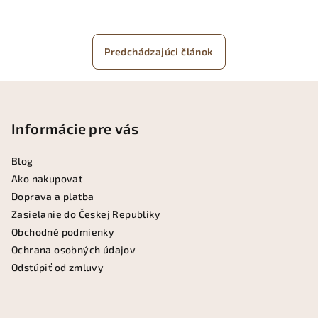
Predchádzajúci článok
Z
á
p
Informácie pre vás
ä
Blog
t
Ako nakupovať
i
Doprava a platba
e
Zasielanie do Českej Republiky
Obchodné podmienky
Ochrana osobných údajov
Odstúpiť od zmluvy