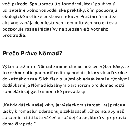
voči prírode. Spolupracujú s farmármi, ktorí používajú
udržateľné poľnohospodárske praktiky, čím podporujú
ekologické a etické pestovanie kávy. Pražiareň sa tiež
aktívne zapája do miestnych komunitných projektov a
podporuje rôzne iniciatívy na zlepšenie životného
prostredia.
Prečo Práve Nômad?
Výber pražiarne Nômad znamená viac než len výber kávy. Je
to rozhodnutie podporiť rodinný podnik, ktorý vkladá srdce
do každého zrna. S ich flexibilnými objednávkami a rýchlymi
dodávkami je Nômad ideálnym partnerom pre domácnosti,
kancelárie aj gastronomické prevádzky.
„Každý dúšok našej kávy je výsledkom starostlivej práce a
lásky k remeslu,“ zdôrazňuje zakladateľ. „Chceme, aby naši
zákazníci cítili túto vášeň v každej šálke, ktorú si pripravia
doma či v práci.“