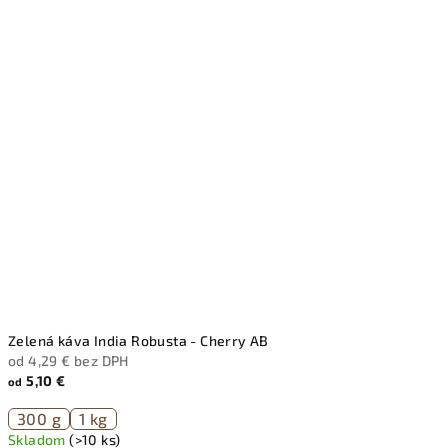
Zelená káva India Robusta - Cherry AB
od 4,29 € bez DPH
5,10 €
od
300 g
1 kg
Skladom
(>10 ks)