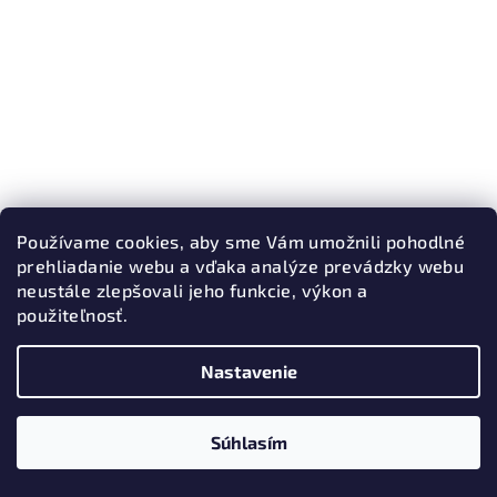
Používame cookies, aby sme Vám umožnili pohodlné
prehliadanie webu a vďaka analýze prevádzky webu
neustále zlepšovali jeho funkcie, výkon a
použiteľnosť.
Zelená káva Etiópia Sidamo Gr.2 Abeba
od 5,80 € bez DPH
6,90 €
od
Nastavenie
300 g
1 kg
Skladom
(>10 ks)
Súhlasím
Detail