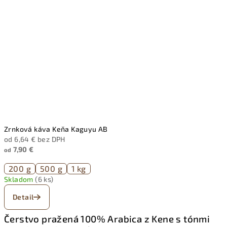
Zrnková káva Keňa Kaguyu AB
od 6,64 € bez DPH
7,90 €
od
200 g
500 g
1 kg
Skladom
(6 ks)
Detail
Čerstvo pražená 100% Arabica z Kene
s tónmi