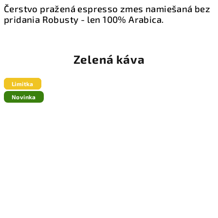
Čerstvo pražená espresso zmes namiešaná bez
pridania Robusty - len 100% Arabica.
Zelená káva
Limitka
Limitka
Limitka
Novinka