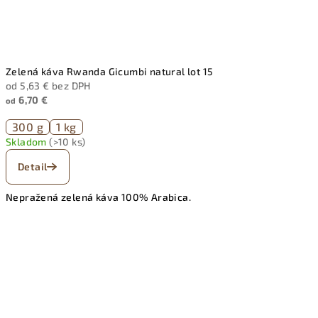
Zelená káva Rwanda Gicumbi natural lot 15
od 5,63 € bez DPH
6,70 €
od
300 g
1 kg
Skladom
(>10 ks)
Detail
Nepražená zelená káva 100% Arabica.