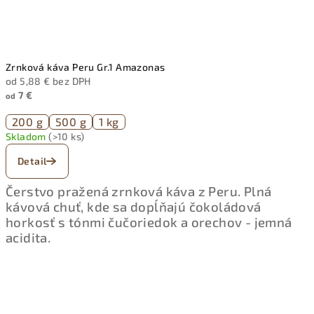
Zrnková káva Peru Gr.1 Amazonas
od 5,88 € bez DPH
7 €
od
200 g
500 g
1 kg
Skladom
(>10 ks)
Detail
Čerstvo pražená zrnková káva z Peru. Plná
kávová chuť, kde sa dopĺňajú čokoládová
horkosť s tónmi čučoriedok a orechov - jemná
acidita.