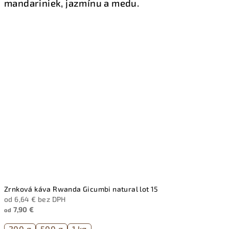
mandariniek, jazmínu a medu.
Zrnková káva Rwanda Gicumbi natural lot 15
od 6,64 € bez DPH
7,90 €
od
200 g
500 g
1 kg