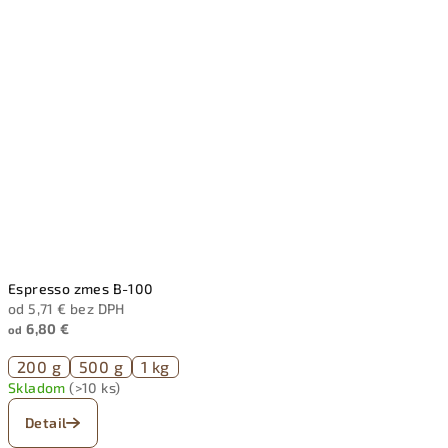
Espresso zmes B-100
od 5,71 € bez DPH
6,80 €
od
200 g
500 g
1 kg
Skladom
(>10 ks)
Detail