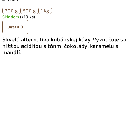
200 g
500 g
1 kg
Skladom
(>10 ks)
Detail
Skvelá alternatíva kubánskej kávy. Vyznačuje sa
nižšou aciditou s tónmi čokolády, karamelu a
mandlí.