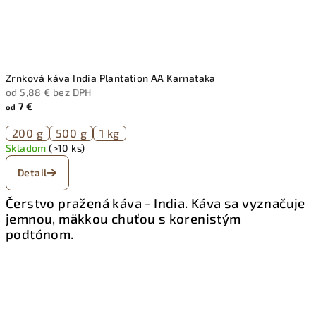
Zrnková káva India Plantation AA Karnataka
od 5,88 € bez DPH
7 €
od
200 g
500 g
1 kg
Skladom
(>10 ks)
Detail
Čerstvo pražená káva - India. Káva sa vyznačuje
jemnou, mäkkou chuťou s korenistým
podtónom.