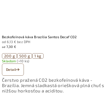
Bezkofeínová káva Brazília Santos Decaf CO2
od 6,13 € bez DPH
7,30 €
od
200 g
500 g
1 kg
Skladom
(>10 ks)
Detail
Čerstvo pražená CO2 bezkofeínová káva -
Brazília. Jemná sladkastá oriešková plná chuť s
nižšou horkosťou a aciditou.