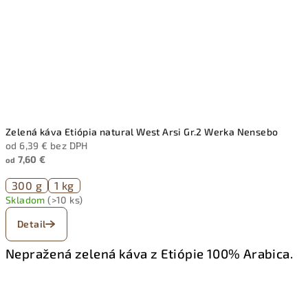
Zelená káva Etiópia natural West Arsi Gr.2 Werka Nensebo
od 6,39 € bez DPH
7,60 €
od
300 g
1 kg
Skladom
(>10 ks)
Detail
Nepražená zelená káva z Etiópie 100% Arabica.