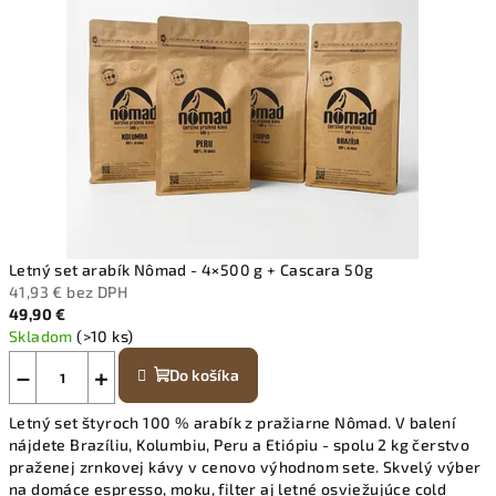
Letný set arabík Nômad - 4×500 g + Cascara 50g
41,93 € bez DPH
49,90 €
Skladom
(>10 ks)
−
+
Do košíka
Letný set štyroch 100 % arabík z pražiarne Nômad. V balení
nájdete Brazíliu, Kolumbiu, Peru a Etiópiu - spolu 2 kg čerstvo
praženej zrnkovej kávy v cenovo výhodnom sete. Skvelý výber
na domáce espresso, moku, filter aj letné osviežujúce cold