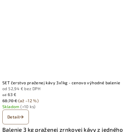
SET čerstvo praženej kávy 3x1kg - cenovo výhodné balenie
od 52,94 € bez DPH
63 €
od
68,70 €
(až –12 %)
Skladom
(>10 ks)
Detail
Balenie 3 kg praženej zrnkovej kávy z jedného