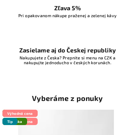
Zľava 5%
Pri opakovanom nákupe praženej a zelenej kávy
Zasielame aj do Českej republiky
Nakupujete z Česka? Prepnite si menu na CZK a
nakupujte jednoducho v českých korunách.
Vyberáme z ponuky
Tip
Akcia
Výhodná cena
Novinka
Výhodná cena
Výhodná cena
Novinka
Tip