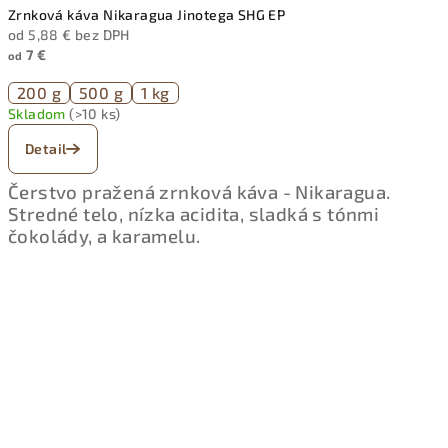
Zrnková káva Nikaragua Jinotega SHG EP
od 5,88 € bez DPH
7 €
od
200 g
500 g
1 kg
Skladom
(>10 ks)
Detail
Čerstvo pražená zrnková káva - Nikaragua.
Stredné telo, nízka acidita, sladká s tónmi
čokolády, a karamelu.