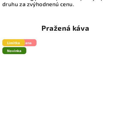
druhu za zvýhodnenú cenu.
Pražená káva
Výhodná cena
Limitka
Limitka
Novinka