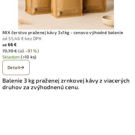
MIX čerstvo praženej kávy 3x1kg - cenovo výhodné balenie
od 55,46 € bez DPH
66 €
od
73,70 €
(až –91 %)
Skladom
(>10 ks)
Detail
Balenie 3 kg praženej zrnkovej kávy z viacerých
druhov za zvýhodnenú cenu.