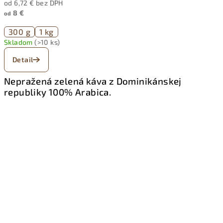
od 6,72 € bez DPH
8 €
od
300 g
1 kg
Skladom
(>10 ks)
Detail
Nepražená zelená káva z Dominikánskej
republiky 100% Arabica.