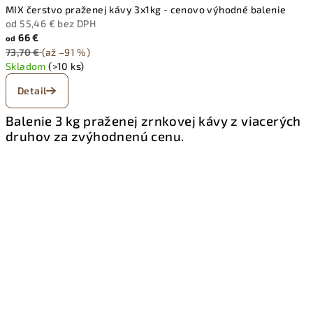
MIX čerstvo praženej kávy 3x1kg - cenovo výhodné balenie
od 55,46 € bez DPH
66 €
od
73,70 €
(až –91 %)
Skladom
(>10 ks)
Detail
Balenie 3 kg praženej zrnkovej kávy z viacerých
druhov za zvýhodnenú cenu.