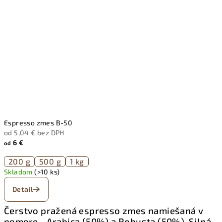
Espresso zmes B-50
od 5,04 € bez DPH
6 €
od
200 g
500 g
1 kg
Skladom
(>10 ks)
Detail
Čerstvo pražená espresso zmes namiešaná v
pomere - Arabica (50%) a Robusta (50%). Silná