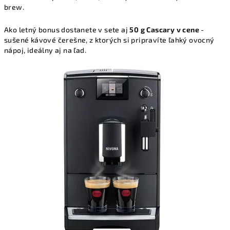
brew.
Ako letný bonus dostanete v sete aj
50 g Cascary v cene
-
sušené kávové čerešne, z ktorých si pripravíte ľahký ovocný
nápoj, ideálny aj na ľad.