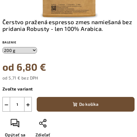
Čerstvo pražená espresso zmes namiešaná bez
pridania Robusty - len 100% Arabica.
BALENIE
od
6,80 €
od
5,71 €
bez DPH
Jednotková
Zvoľte variant
cena:
−
+
Do košíka
Opýtať sa
Zdieľať