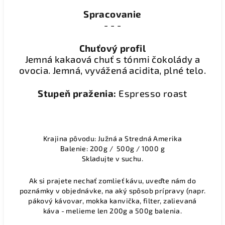
Spracovanie
- - -
Chuťový profil
Jemná kakaová chuť s tónmi čokolády a
ovocia. Jemná, vyvážená acidita, plné telo.
Stupeň praženia:
Espresso roast
Krajina pôvodu: Južná a Stredná Amerika
Balenie: 200g / 500g / 1000 g
Skladujte v suchu.
Ak si prajete nechať zomlieť kávu, uveďte nám do
poznámky v objednávke, na aký spôsob prípravy (napr.
pákový kávovar, mokka kanvička, filter, zalievaná
káva - melieme len 200g a 500g balenia.