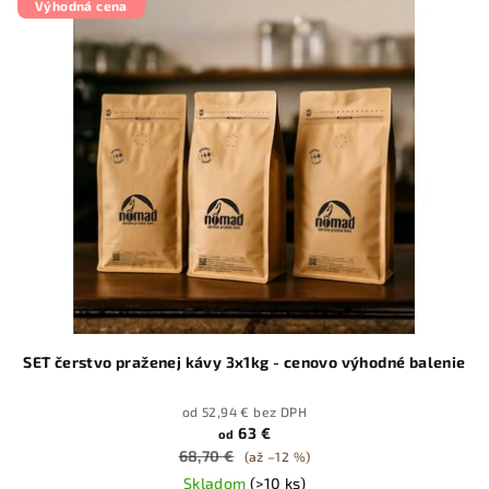
Výhodná cena
SET čerstvo praženej kávy 3x1kg - cenovo výhodné balenie
od 52,94 € bez DPH
63 €
od
68,70 €
(až –12 %)
Skladom
(>10 ks)