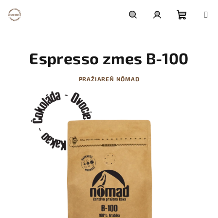
Prejsť
na
obsah
Nákupn
Hľadať
Prihlásenie
Espresso zmes B-100
košík
PRAŽIAREŇ NÔMAD