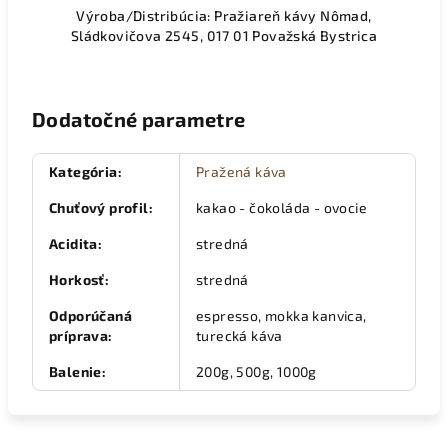
Výroba/Distribúcia: Pražiareň kávy Nômad,
Sládkovičova 2545
, 017 01 Považská Bystrica
Dodatočné parametre
Kategória
:
Pražená káva
Chuťový profil
:
kakao - čokoláda - ovocie
Acidita
:
stredná
Horkosť
:
stredná
Odporúčaná
espresso, mokka kanvica,
príprava
:
turecká káva
Balenie
:
200g, 500g, 1000g