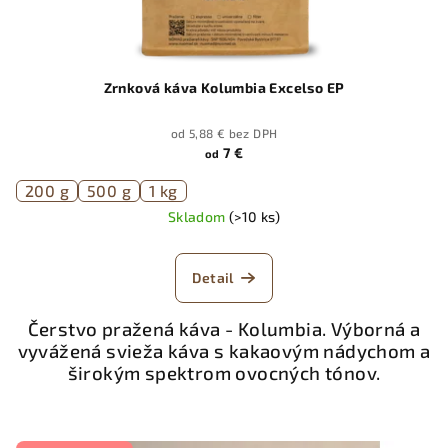
Zrnková káva Kolumbia Excelso EP
od 5,88 € bez DPH
7 €
od
200 g
500 g
1 kg
Skladom
(>10 ks)
Detail
Čerstvo pražená káva - Kolumbia. Výborná a
vyvážená svieža káva s kakaovým nádychom a
širokým spektrom ovocných tónov.