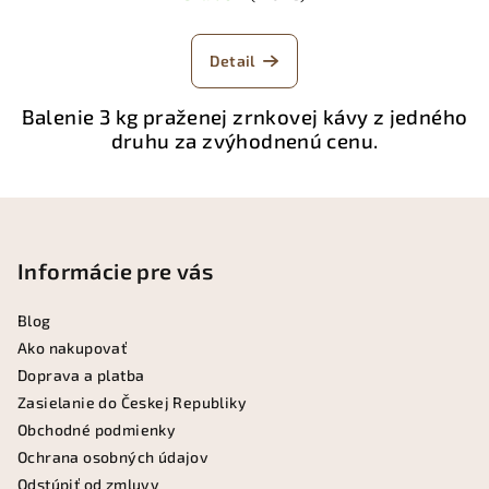
Detail
Balenie 3 kg praženej zrnkovej kávy z jedného
druhu za zvýhodnenú cenu.
Z
á
p
Informácie pre vás
ä
Blog
t
Ako nakupovať
i
Doprava a platba
e
Zasielanie do Českej Republiky
Obchodné podmienky
Ochrana osobných údajov
Odstúpiť od zmluvy