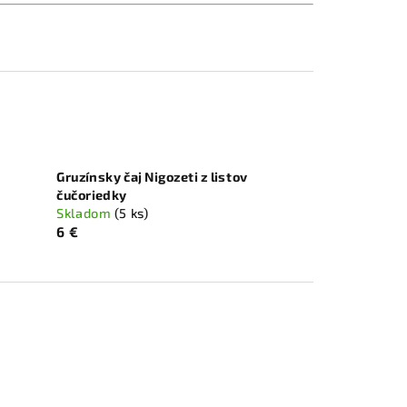
Gruzínsky čaj Nigozeti z listov
čučoriedky
Skladom
(5 ks)
6 €