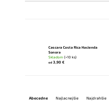
Cascara Costa Rica Hacienda
Sonora
Skladom
(>10 ks)
3,90 €
od
R
Abecedne
Najlacnejšie
Najdrahšie
a