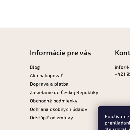
Z
á
Informácie pre vás
Kont
p
ä
Blog
info
@
k
+421 9
t
Ako nakupovať
Doprava a platba
i
Zasielanie do Českej Republiky
e
Obchodné podmienky
Ochrana osobných údajov
Používame 
Odstúpiť od zmluvy
prehliadan
zlepšovali 