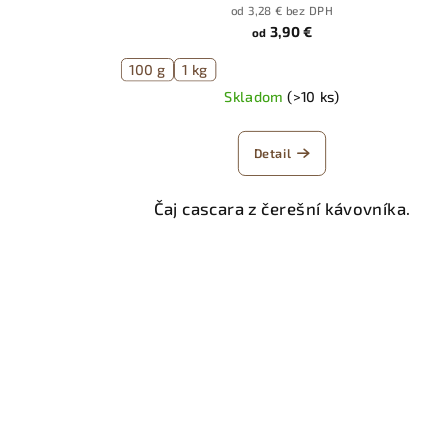
u
o
od 3,28 € bez DPH
3,90 €
od
k
v
100 g
1 kg
t
Skladom
(>10 ks)
o
v
Detail
Čaj cascara z čerešní kávovníka.