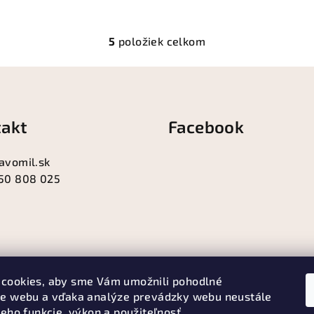
5
položiek celkom
O
v
l
á
akt
Facebook
d
a
avomil.sk
c
50 808 025
i
e
p
r
v
cookies, aby sme Vám umožnili pohodlné
k
ie webu a vďaka analýze prevádzky webu neustále
y
jeho funkcie, výkon a použiteľnosť.