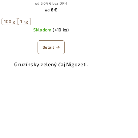
od 5,04 € bez DPH
6 €
od
100 g
1 kg
Skladom
(>10 ks)
Detail
Gruzínsky zelený čaj Nigozeti.