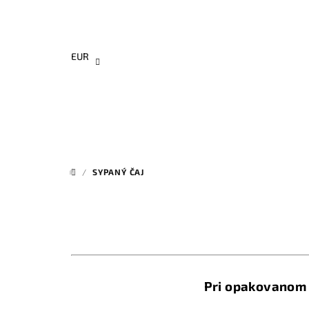
Prejsť
na
obsah
EUR
/
SYPANÝ ČAJ
DOMOV
Pri opakovanom 