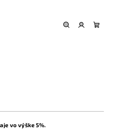
Hľadať
Prihlásenie
Nákupný
košík
aje vo výške 5%.