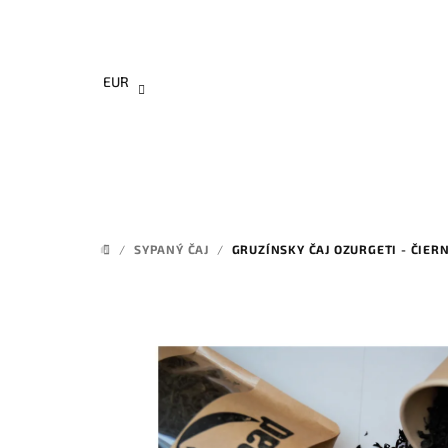
Prejsť
na
obsah
EUR
/
SYPANÝ ČAJ
/
GRUZÍNSKY ČAJ OZURGETI - ČIERN
DOMOV