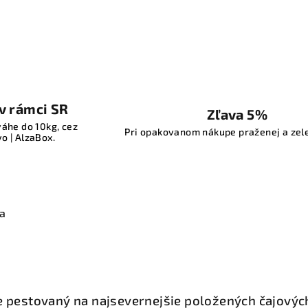
v rámci SR
Zľava 5%
váhe do 10kg, cez
Pri opakovanom nákupe praženej a zel
o | AlzaBox.
ia
je pestovaný na najsevernejšie položených čajovýc