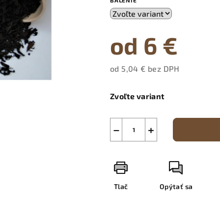
BALENIE
od
6 €
od
5,04 €
bez DPH
Jednotková
cena:
Zvoľte variant
−
+
Tlač
Opýtať sa