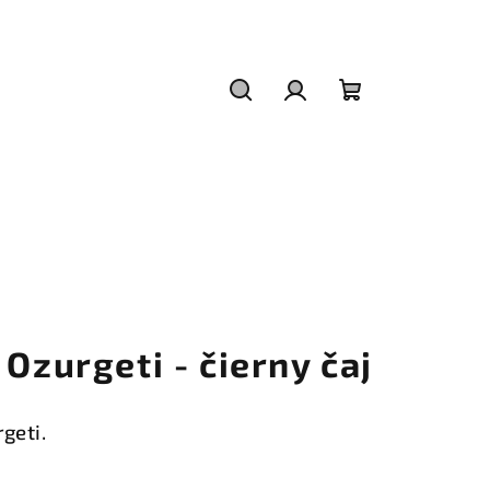
Hľadať
Prihlásenie
Nákupný
košík
 Ozurgeti - čierny čaj
geti.