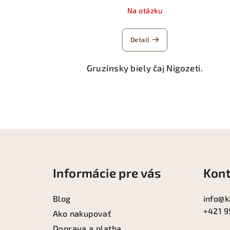
Na otázku
Detail
Gruzínsky biely čaj Nigozeti.
Z
á
Informácie pre vás
Kont
p
ä
Blog
info
@
k
+421 9
t
Ako nakupovať
Doprava a platba