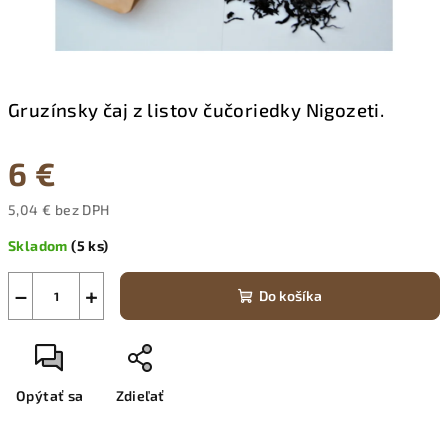
Gruzínsky čaj z listov čučoriedky Nigozeti.
6 €
5,04 € bez DPH
Jednotková
Skladom
(5 ks)
cena:
−
+
Do košíka
Opýtať sa
Zdieľať