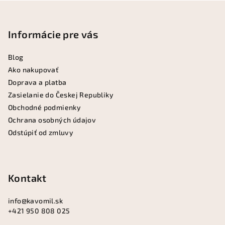
Z
á
p
Informácie pre vás
ä
Blog
t
Ako nakupovať
i
Doprava a platba
e
Zasielanie do Českej Republiky
Obchodné podmienky
Ochrana osobných údajov
Odstúpiť od zmluvy
Kontakt
info
@
kavomil.sk
+421 950 808 025