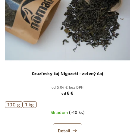
Gruzínsky čaj Nigozeti - zelený čaj
od 5,04 € bez DPH
6 €
od
100 g
1 kg
Skladom
(>10 ks)
Detail