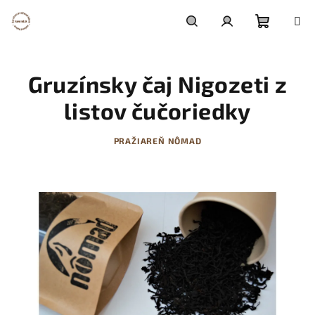
Prejsť
na
obsah
Nákupn
Hľadať
Prihlásenie
Gruzínsky čaj Nigozeti z
košík
listov čučoriedky
PRAŽIAREŇ NÔMAD