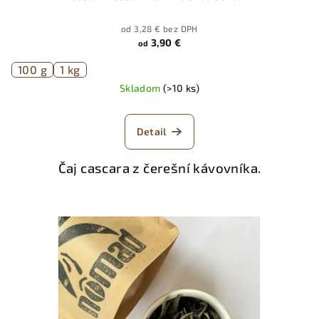
od 3,28 € bez DPH
3,90 €
od
100 g
1 kg
Skladom
(>10 ks)
Detail
Čaj cascara z čerešní kávovníka.