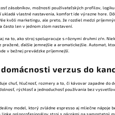
kosť zásobníkov, možnosti používateľských profilov, logiku
udí ukladá vlastné nastavenia, komfort ide výrazne hore. Dôl
 Nie kvôli marketingu, ale preto, že rozdiel medzi príje
a často len v jednom zlom nastavení.
aj na to, ako stroj spolupracuje s rôznymi druhmi zŕn. Nie
e pražené, ďalšie jemnejšie a aromatickejšie. Automat, ktor
bude v bežnej prevádzke príjemnejší.
 domácnosti verzus do kanc
je chuť, hlučnosť, rozmery a to, či kávovar zapadne do 
odolnosť, rýchlosť a jednoduchosť používania bez vysvetľov
eálny model, ktorý zvládne espresso aj mliečne nápoje b
a linke poloprofesionálny stroj s nárokmi na samostatný 