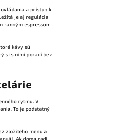
 ovládania a prístup k
ežitá je aj regulácia
mným ranným espressom
ktoré kávy sú
ý si s nimi poradí bez
elárie
denného rytmu. V
ania. To je podstatný
ez zložitého menu a
manuál. Ak doma radi