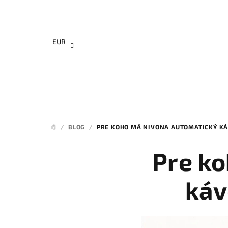
Prejsť
na
obsah
EUR
/
BLOG
/
PRE KOHO MÁ NIVONA AUTOMATICKÝ KÁ
DOMOV
Pre k
káv