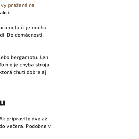
ávy pražené na
akcii.
karamelu či jemného
udí. Do domácnosti,
alebo bergamotu. Len
o nie je chyba stroja,
ktorá chutí dobre aj
lu
Ak pripravíte dve až
 do večera. Podobne v