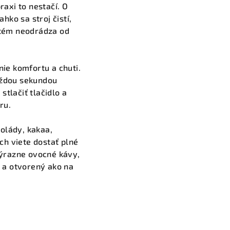
raxi to nestačí. O
hko sa stroj čistí,
ystém neodrádza od
ie komfortu a chuti.
aždou sekundou
stlačiť tlačidlo a
ru.
kolády, kakaa,
h viete dostať plné
výrazne ovocné kávy,
ý a otvorený ako na