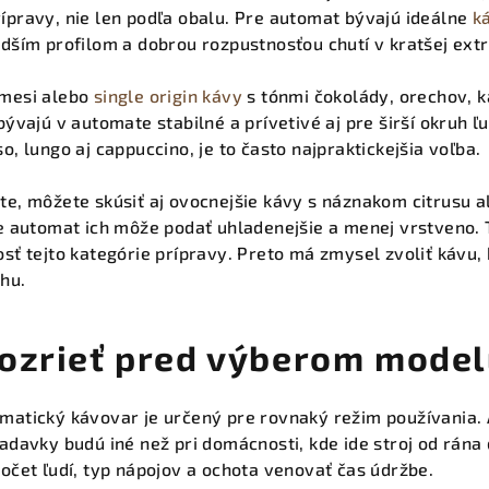
ípravy, nie len podľa obalu. Pre automat bývajú ideálne
k
adším profilom a dobrou rozpustnosťou chutí v kratšej extr
zmesi alebo
single origin kávy
s tónmi čokolády, orechov, 
bývajú v automate stabilné a prívetivé aj pre širší okruh ľ
o, lungo aj cappuccino, je to často najpraktickejšia voľba.
te, môžete skúsiť aj ovocnejšie kávy s náznakom citrusu 
že automat ich môže podať uhladenejšie a menej vrstveno. T
sť tejto kategórie prípravy. Preto má zmysel zvoliť kávu, 
hu.
pozrieť pred výberom mode
matický kávovar je určený pre rovnaký režim používania. 
iadavky budú iné než pri domácnosti, kde ide stroj od rána
počet ľudí, typ nápojov a ochota venovať čas údržbe.