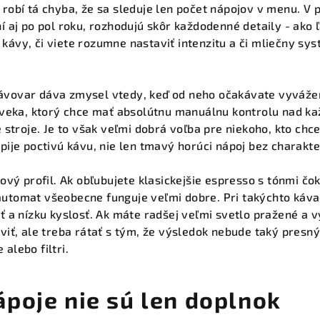
robí tá chyba, že sa sleduje len počet nápojov v menu. V p
í aj po pol roku, rozhodujú skôr každodenné detaily - ako ľa
kávy, či viete rozumne nastaviť intenzitu a či mliečny s
ávovar dáva zmysel vtedy, keď od neho očakávate vyvážen
loveka, ktorý chce mať absolútnu manuálnu kontrolu nad k
é stroje. Je to však veľmi dobrá voľba pre niekoho, kto chce 
pije poctivú kávu, nie len tmavý horúci nápoj bez charakte
ťový profil. Ak obľubujete klasickejšie espresso s tónmi čo
utomat všeobecne funguje veľmi dobre. Pri takýchto kávac
sť a nízku kyslosť. Ak máte radšej veľmi svetlo pražené a 
aviť, ale treba rátať s tým, že výsledok nebude taký presn
alebo filtri.
ápoje nie sú len doplnok