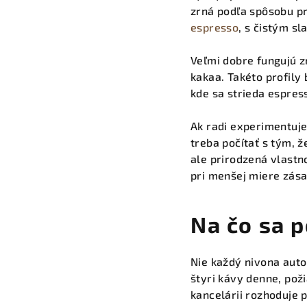
zrná podľa spôsobu pr
espresso
, s čistým sl
Veľmi dobre fungujú 
kakaa. Takéto profily 
kde sa strieda espress
Ak radi experimentuje
treba počítať s tým, 
ale prirodzená vlastno
pri menšej miere zása
Na čo sa 
Nie každý nivona auto
štyri kávy denne, pož
kancelárii rozhoduje 