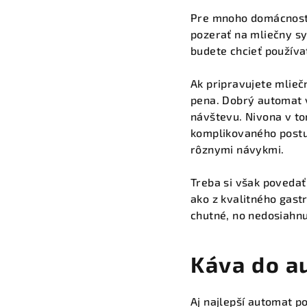
Pre mnoho domácností 
pozerať na mliečny sys
budete chcieť používa
Ak pripravujete mlieč
pena. Dobrý automat v
návštevu. Nivona v to
komplikovaného postup
rôznymi návykmi.
Treba si však povedať 
ako z kvalitného gast
chutné, no nedosiahnu
Káva do a
Aj najlepší automat p