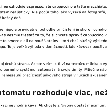
nerozhoduje espresso, ale cappuccino a latte macchiato. 
tém realisticky. Nie podľa toho, ako vyzerá na fotografii, 
ť každý deň.
ne nápoje pravidelne, pohodlie pri čistení je skoro rovnak
ás nesmie trestať za to, že si chcete spraviť cappuccino 
mto smere cieli na používateľov, ktorí chcú slušný výsled
u. To je veľká výhoda v domácnosti, kde kávovar používaj
aj druhú stranu. Ak ste veľmi citliví na textúru mlieka a 
ro parného systému, automat má svoje limity. Mliečne ná
 remeselnú precíznosť pákového stroja v rukách skúsenéh
utomatu rozhoduje viac, ne
okazí nevhodná káva. Ak chcete z Nivony dostať maximum, 