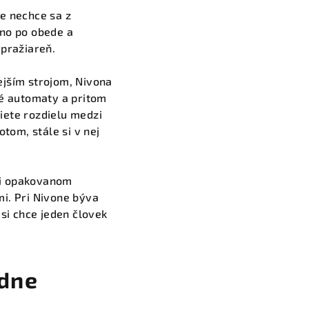
e nechce sa z
ino po obede a
 pražiareň.
ejším strojom, Nivona
né automaty a pritom
iete rozdielu medzi
om, stále si v nej
pri opakovanom
i. Pri Nivone býva
si chce jeden človek
adne