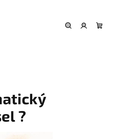
Hľadať
Prihlásenie
Nákupný
košík
atický
el ?