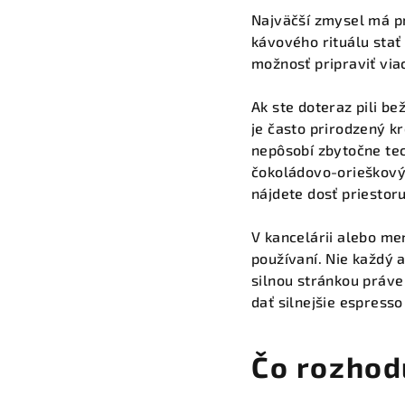
Najväčší zmysel má pr
kávového rituálu stať
možnosť pripraviť via
Ak ste doteraz pili b
je často prirodzený k
nepôsobí zbytočne tec
čokoládovo-orieškový
nájdete dosť priestor
V kancelárii alebo me
používaní. Nie každý 
silnou stránkou práve
dať silnejšie espress
Čo rozhod