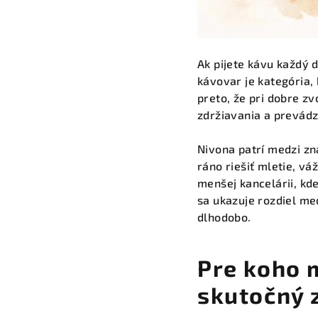
Ak pijete kávu každý 
kávovar je kategória,
preto, že pri dobre z
zdržiavania a prevádz
Nivona patrí medzi zn
ráno riešiť mletie, vá
menšej kancelárii, kd
sa ukazuje rozdiel me
dlhodobo.
Pre koho 
skutočný 