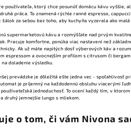
e používateľa, ktorý chce posunúť domácu kávu vyššie, al
 druhá práca. To znamená rýchle ranné espresso, cappucc
c šálok za sebou bez toho, aby kuchyňa vyzerala ako malá
ežnú supermarketovú kávu a rozmýšľate nad prvým kvalitn
rok. Pracuje komfortne, ponúka viac nastavení než základ
hnicky. Ak už máte napitých dosť výberových káv a rozum
m espressom a ovocnejším profilom s citrusom či bergamot
u na doladenie výsledku.
nšej prevádzke je dôležitá ešte jedna vec - spoľahlivosť 
automat je príjemný na každodennú obsluhu viacerými ľuďm
 používateľská jednoduchosť. To ocení každý tím, v ktorom 
o a druhý jemnejšie lungo s mliekom.
uje o tom, či vám Nivona s