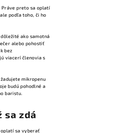
Práve preto sa oplatí
ale podľa toho, či ho
o dôležité ako samotná
večer alebo pohostiť
ok bez
ú viacerí členovia s
vyžadujete mikropenu
poje budú pohodlné a
o baristu.
ž sa zdá
oplatí sa vyberať