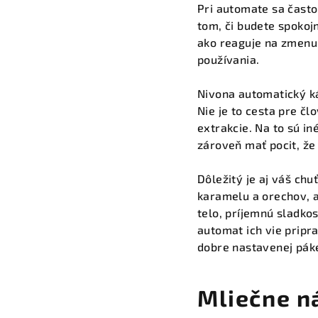
Pri automate sa často 
tom, či budete spokojn
ako reaguje na zmenu 
používania.
Nivona automatický k
Nie je to cesta pre č
extrakcie. Na to sú in
zároveň mať pocit, že 
Dôležitý je aj váš chu
karamelu a orechov, a
telo, príjemnú sladko
automat ich vie pripr
dobre nastavenej páke 
Mliečne n