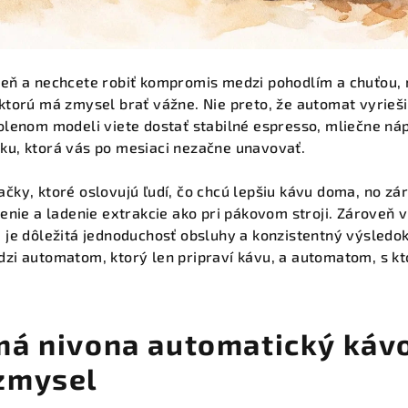
deň a nechcete robiť kompromis medzi pohodlím a chuťou,
 ktorú má zmysel brať vážne. Nie preto, že automat vyrieši
volenom modeli viete dostať stabilné espresso, mliečne n
ku, ktorá vás po mesiaci nezačne unavovať.
ačky, ktoré oslovujú ľudí, čo chcú lepšiu kávu doma, no z
ženie a ladenie extrakcie ako pri pákovom stroji. Zároveň 
e je dôležitá jednoduchosť obsluhy a konzistentný výsledo
dzi automatom, ktorý len pripraví kávu, a automatom, s kt
má nivona automatický káv
zmysel