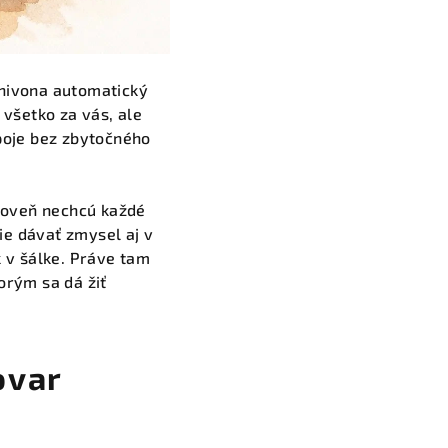
 nivona automatický
 všetko za vás, ale
ápoje bez zbytočného
ároveň nechcú každé
vie dávať zmysel aj v
k v šálke. Práve tam
orým sa dá žiť
ovar