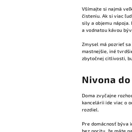
Všímajte si najmä veľ
čisteniu. Ak si viac ľ
sily a objemu nápoja.
a vodnatou kávou býv
Zmysel má pozrieť sa 
mastnejšie, iné tvrdši
zbytočnej citlivosti, 
Nivona do
Doma zvyčajne rozhodu
kancelárii ide viac o 
rozdiel.
Pre domácnosť býva id
bez pocitu, že máte n