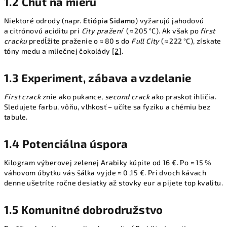
1.2 Chuť na mieru
Niektoré odrody (napr.
Etiópia Sidamo
) vyžarujú jahodovú
a citrónovú aciditu pri
City pražení
(≈ 205 °C). Ak však po
first
cracku
predĺžite praženie o ≈ 80 s do
Full City
(≈ 222 °C), získate
tóny medu a mliečnej čokolády
[2]
.
1.3 Experiment, zábava a vzdelanie
First crack
znie ako pukance,
second crack
ako praskot ihličia.
Sledujete farbu, vôňu, vlhkosť – učíte sa fyziku a chémiu bez
tabule.
1.4 Potenciálna úspora
Kilogram výberovej zelenej Arabiky kúpite od 16 €. Po ≈ 15 %
váhovom úbytku vás šálka vyjde ≈ 0 ,15 €. Pri dvoch kávach
denne ušetríte ročne desiatky až stovky eur a pijete top kvalitu.
1.5 Komunitné dobrodružstvo