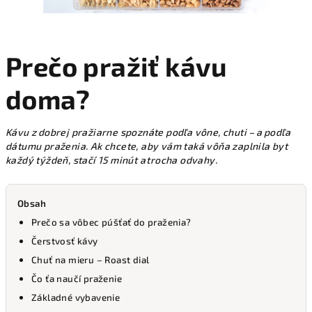
Prečo pražiť kávu
doma?
Kávu z dobrej pražiarne spoznáte podľa vône, chuti – a podľa
dátumu praženia. Ak chcete, aby vám taká vôňa zaplnila byt
každý týždeň, stačí 15 minút a trocha odvahy.
Obsah
Prečo sa vôbec púšťať do praženia?
Čerstvosť kávy
Chuť na mieru – Roast dial
Čo ťa naučí praženie
Základné vybavenie