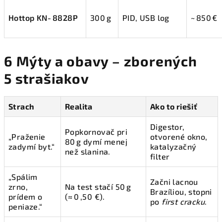
Hottop KN‑8828P
300 g
PID, USB log
~ 850 €
6 Mýty a obavy – zborených
5 strašiakov
Strach
Realita
Ako to riešiť
Digestor,
Popkornovač pri
„Praženie
otvorené okno,
80 g dymí menej
zadymí byt.“
katalyzačný
než slanina.
filter
„Spálim
Začni lacnou
zrno,
Na test stačí 50 g
Brazíliou, stopni
prídem o
(≈ 0 ,50 €).
po
first cracku
.
peniaze.“