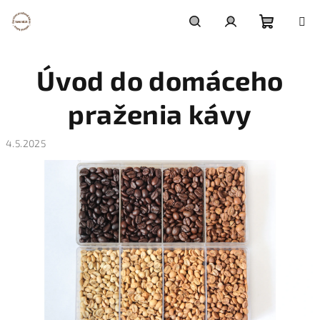
Prejsť
na
obsah
Nákupn
Hľadať
Prihlásenie
Úvod do domáceho
košík
praženia kávy
4.5.2025