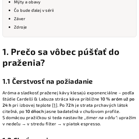
Mýty a obavy
Čo bude ďalej v sérii
Záver
Zdroje
1. Prečo sa vôbec púšťať do
praženia?
1.1 Čerstvosť na požiadanie
Aróma a sladkosť praženej kávy klesajú exponenciálne – podľa
štúdie Cardelli & Labuza stráca káva približne
10 % aróm už po
24 h
pri izbovej teplote
[1]
. Po
72 h
je strata prchavých látok
citeľná, po
10 dňoch
jasne badateľná v chuťovom profile.
S domácou pražičkou si teda nastavíte
„timer na vôňu“
: upražím
v nedeľu → v stredu filter → v piatok espresso.