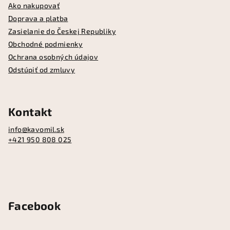
ä
Ako nakupovať
Doprava a platba
t
Zasielanie do Českej Republiky
i
Obchodné podmienky
e
Ochrana osobných údajov
Odstúpiť od zmluvy
Kontakt
info
@
kavomil.sk
+421 950 808 025
Facebook