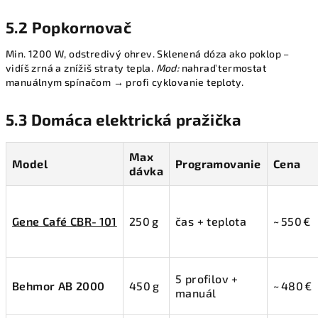
5.2 Popkornovač
Min. 1200 W, odstredivý ohrev. Sklenená dóza ako poklop –
vidíš zrná a znížiš straty tepla.
Mod:
nahraď termostat
manuálnym spínačom → profi cyklovanie teploty.
5.3 Domáca elektrická pražička
Max
Model
Programovanie
Cena
dávka
Gene Café CBR‑101
250 g
čas + teplota
~ 550 €
5 profilov +
Behmor AB 2000
450 g
~ 480 €
manuál