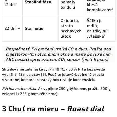
Stabilná fáza
pomaly
21 dní
klesá
oxidujú
komplexnosť
Oxidácia,
Šálka je
strata
mdlá,
22 dní +
Starnutie
prchavých
oriešky sú
látok
„vlašské“
Bezpečnosť:
Pri pražení vzniká CO a dym. Pražte pod
digestorom/pri otvorenom okne a majte po ruke min.
ABC hasiací sprej
a/alebo
CO₂ senzor
(limit 9 ppm).
Skladovanie zelenej kávy:
Pri 18 °C, < 60 % RH a bez svetla
vydrží 9–12 mesiacov
[3]
. Použite jutové/bavlnené vrecia
v vetranej komore; plastový box riskuje kondenzáciu.
Rýchla matematika:
Ak vypijete 250 g týždenne, pražte 300 g
zelenej (≈ 255 g hotového zrna).
3 Chuť na mieru –
Roast dial