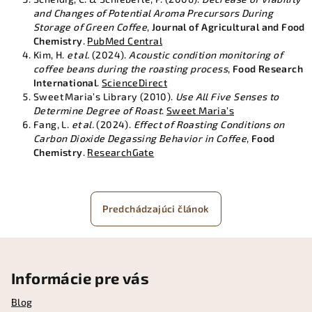
and Changes of Potential Aroma Precursors During
Storage of Green Coffee
,
Journal of Agricultural and Food
Chemistry
.
PubMed Central
Kim, H.
et al.
(2024).
Acoustic condition monitoring of
coffee beans during the roasting process
,
Food Research
International
.
ScienceDirect
Sweet Maria’s Library (2010).
Use All Five Senses to
Determine Degree of Roast
.
Sweet Maria’s
Fang, L.
et al.
(2024).
Effect of Roasting Conditions on
Carbon Dioxide Degassing Behavior in Coffee
,
Food
Chemistry
.
ResearchGate
Predchádzajúci článok
Z
á
Informácie pre vás
p
Blog