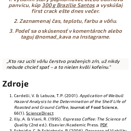
panvicu, kúp
300 g Brazílie Santos
a vyskúšaj
first crack ešte dnes večer.
2. Zaznamenaj čas, teplotu, farbu a vôňu.
3. Podeľ sa o skúsenosť v komentároch alebo
taguj
@nomad_kava
na Instagrame.
„Kto raz ucíti vôňu čerstvo pražených zŕn, už nikdy
nebude chcieť spať – a to nielen kvôli kofeínu.“
Zdroje
Cardelli, V. & Labuza, T. P. (2001).
Application of Weibull
Hazard Analysis to the Determination of the Shelf Life of
Roasted and Ground Coffee
,
Journal of Food Science
,
66(1).
ScienceDirect
Illy, A. & Viani, R. (1995).
Espresso Coffee: The Science of
Quality
(2nd ed.). Elsevier/Academic Press.
PDF
Scheidig, C. & Schieberle, P. (2006).
Decrease of Viability