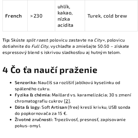
uhlík,
kakao,
French
> 230
Turek, cold brew
nízka
acidita
Tip:
Skúste
split roast
: polovicu zastavte na
City+
, polovicu
dotiahnite do
Full City
, vychlaďte a zmiešajte 50:50 – získate
espressový blend s iskrivou sladkosťou aj hutným telom.
4 Čo ťa naučí praženie
Senzorika:
Naučíš sa rozlíšiť jablkovú kyselinku od
spáleného cukru.
Fyzika & chémia:
Maillard vs. karamelizácia; 30 s zmení
chromatografiu cukrov
[2]
.
Dáta & logy:
Soft
Artisan
(free) kreslí krivku; USB sonda
do popkornovača za 15 €.
Životné zručnosti:
Trpezlivosť, presnosť, zapisovanie
pokus‑omyl.