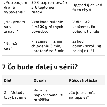
„Potrebujem
30 € popkornovač +
Upgraduj až keď
drahé
5 € teplomer =
ťa to chytí.
vybavenie."
ready.
„Nevyznám
Vzorkové balenie –
V dieli #2
sa v
4 × 300 g rôznych
ukážeme, čo
zrnách.“
pôvodov
.
objednať a kde.
Praženie = 12 min;
Zahoď
"Nemám
chladenie 3 min;
doom‑scrolling,
čas."
upratané za 5 min.
pridaj rituál.
7 Čo bude ďalej v sérii?
Diel
Obsah
Kľúčová otázka
Rúra vs.
2 – Metódy
„Čo je pre mňa
popkornovač vs.
& vybavenie
najlepšie?“
pražička