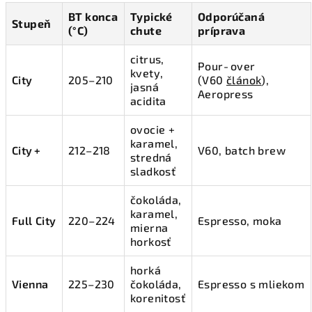
BT konca
Typické
Odporúčaná
Stupeň
(°C)
chute
príprava
citrus,
Pour‑over
kvety,
City
205–210
(V60
článok
),
jasná
Aeropress
acidita
ovocie +
karamel,
City +
212–218
V60, batch brew
stredná
sladkosť
čokoláda,
karamel,
Full City
220–224
Espresso, moka
mierna
horkosť
horká
Vienna
225–230
čokoláda,
Espresso s mliekom
korenitosť