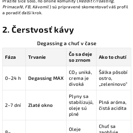
Pražíte síce sólo, no online komunity (
Reddit r/roasting,
Primacafé, FB, Kávomil
) sú pripravené skomentovať váš profil
a poradiť ďalší krok.
2. Čerstvosť kávy
Degassing a chuť v čase
Čo sa deje
Fáza
Trvanie
Ako to chutí
so zrnom
CO₂ uniká,
Šálka pôsobí
0–24 h
Degassing MAX
crema je
ostro,
divoká
„zeleninovo“
Plyny sa
stabilizujú,
Plná aróma,
2–7 dní
Zlaté okno
oleje sú
čistá acidita
plné
Chuť sa
Oleje
8–
zaobľuje,