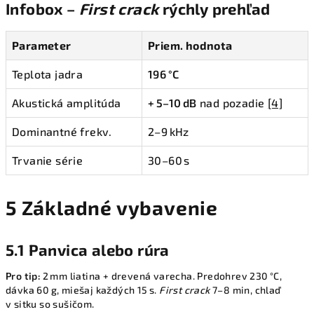
Infobox –
First crack
rýchly prehľad
Parameter
Priem. hodnota
Teplota jadra
196 °C
Akustická amplitúda
+ 5–10 dB
nad pozadie
[4]
Dominantné frekv.
2–9 kHz
Trvanie série
30–60 s
5 Základné vybavenie
5.1 Panvica alebo rúra
Pro tip:
2 mm liatina + drevená varecha. Predohrev 230 °C,
dávka 60 g, miešaj každých 15 s.
First crack
7–8 min, chlaď
v sitku so sušičom.