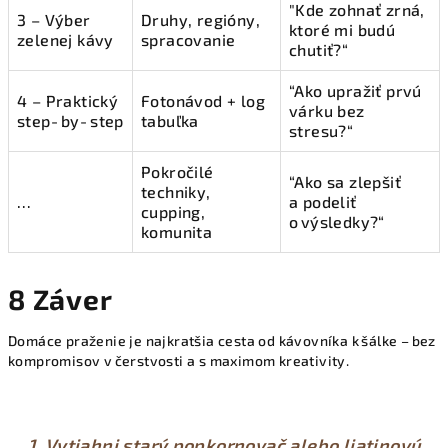
"Kde zohnať zrná,
3 – Výber
Druhy, regióny,
ktoré mi budú
zelenej kávy
spracovanie
chutiť?“
“Ako upražiť prvú
4 – Praktický
Fotonávod + log
várku bez
step‑by‑step
tabuľka
stresu?“
Pokročilé
“Ako sa zlepšiť
techniky,
…
a podeliť
cupping,
o výsledky?“
komunita
8 Záver
Domáce praženie je najkratšia cesta od kávovníka k šálke – bez
kompromisov v čerstvosti a s maximom kreativity.
1. Vytiahni starý popkornovač alebo liatinovú