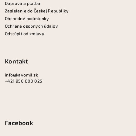
i
v
Doprava a platba
k
e
Zasielanie do Českej Republiky
y
Obchodné podmienky
v
Ochrana osobných údajov
ý
Odstúpiť od zmluvy
p
i
s
u
Kontakt
info
@
kavomil.sk
+421 950 808 025
Facebook