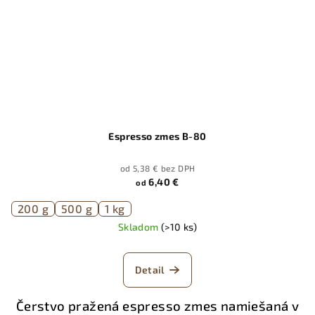
Espresso zmes B-80
od 5,38 € bez DPH
6,40 €
od
200 g
500 g
1 kg
Skladom
(>10 ks)
Detail
Čerstvo pražená espresso zmes namiešaná v