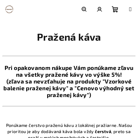
Prejsť
na
obsah
Nákupn
Hľadať
Prihlásenie
Pražená káva
košík
Pri opakovanom nákupe Vám ponúkame zľavu
na všetky pražené kávy vo výške 5%!
(zľava sa nevzťahuje na produkty "Vzorkové
balenie praženej kávy" a "Cenovo výhodný set
praženej kávy")
Ponúkame čerstvo praženú kávu z lokálnej pražiarne. Našou
prioritou je aby dodávaná káva bola vždy
čerstvá
, preto sa
praží v malých množstvách a častejšie.