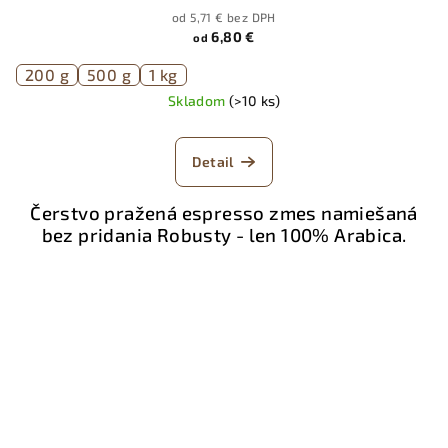
od 5,71 € bez DPH
6,80 €
od
200 g
500 g
1 kg
Skladom
(>10 ks)
Detail
Čerstvo pražená espresso zmes namiešaná
bez pridania Robusty - len 100% Arabica.