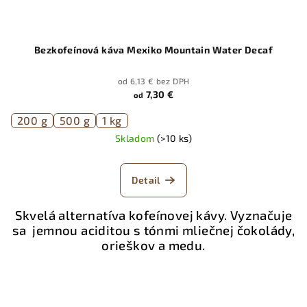
Bezkofeínová káva Mexiko Mountain Water Decaf
od 6,13 € bez DPH
7,30 €
od
200 g
500 g
1 kg
Skladom
(>10 ks)
Detail
Skvelá alternatíva kofeínovej kávy. Vyznačuje
sa jemnou aciditou s tónmi mliečnej čokolády,
orieškov a medu.