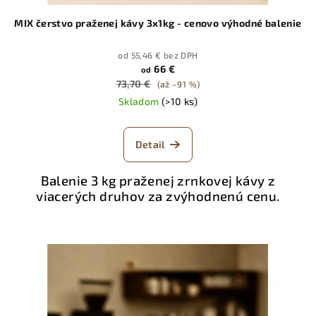
MIX čerstvo praženej kávy 3x1kg - cenovo výhodné balenie
od 55,46 € bez DPH
66 €
od
73,70 €
(až –91 %)
Skladom
(>10 ks)
Detail
Balenie 3 kg praženej zrnkovej kávy z
viacerých druhov za zvýhodnenú cenu.