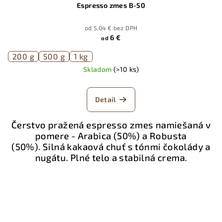
Espresso zmes B-50
od 5,04 € bez DPH
6 €
od
200 g
500 g
1 kg
Skladom
(>10 ks)
Detail
Čerstvo pražená espresso zmes namiešaná v
pomere - Arabica (50%) a Robusta
(50%). Silná kakaová chuť s tónmi čokolády a
nugátu. Plné telo a stabilná crema.