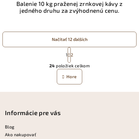
Balenie 10 kg praženej zrnkovej kávy z
jedného druhu za zvýhodnenú cenu.
Načítať 12 ďalších
S
t
1
2
O
r
24
položiek celkom
á
v
n
l
Hore
k
á
o
d
v
Z
a
a
n
á
c
i
i
p
Informácie pre vás
e
e
ä
p
Blog
t
r
Ako nakupovať