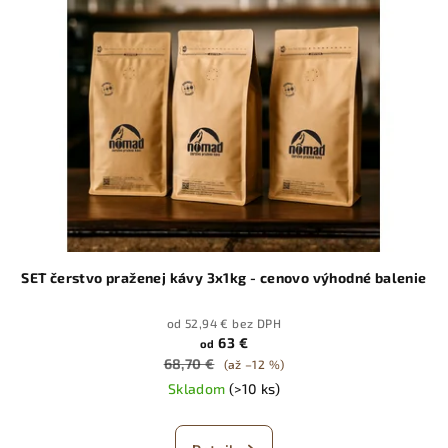
i
u
s
k
p
t
r
o
o
v
d
u
k
t
o
SET čerstvo praženej kávy 3x1kg - cenovo výhodné balenie
v
od 52,94 € bez DPH
63 €
od
68,70 €
(až –12 %)
Skladom
(>10 ks)