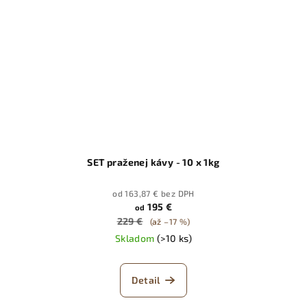
SET praženej kávy - 10 x 1kg
od 163,87 € bez DPH
195 €
od
229 €
(až –17 %)
Skladom
(>10 ks)
Detail