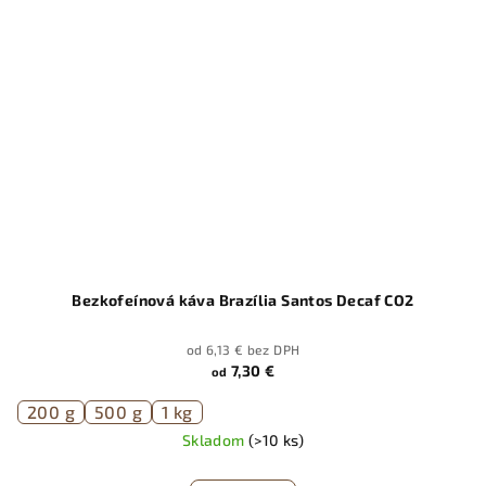
Bezkofeínová káva Brazília Santos Decaf CO2
od 6,13 € bez DPH
7,30 €
od
200 g
500 g
1 kg
Skladom
(>10 ks)