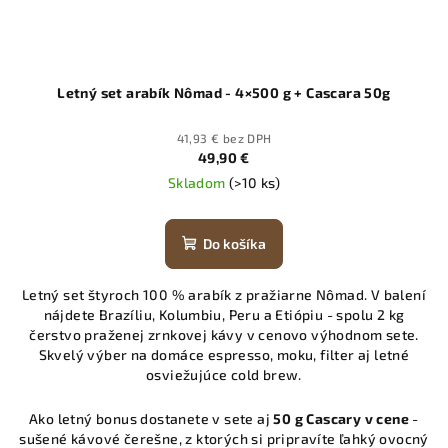
Letný set arabík Nômad - 4×500 g + Cascara 50g
41,93 € bez DPH
49,90 €
Skladom
(>10 ks)
Do košíka
Letný set štyroch 100 % arabík z pražiarne Nômad. V balení
nájdete Brazíliu, Kolumbiu, Peru a Etiópiu - spolu 2 kg
čerstvo praženej zrnkovej kávy v cenovo výhodnom sete.
Skvelý výber na domáce espresso, moku, filter aj letné
osviežujúce cold brew.
Ako letný bonus dostanete v sete aj
50 g Cascary v cene
-
sušené kávové čerešne, z ktorých si pripravíte ľahký ovocný