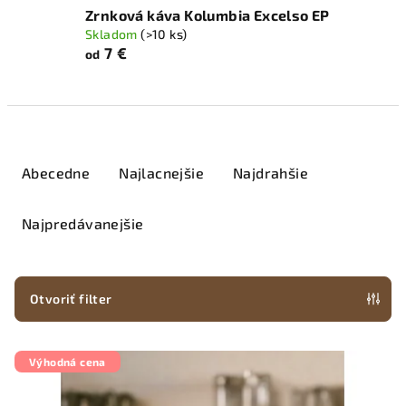
Zrnková káva Kolumbia Excelso EP
Skladom
(>10 ks)
7 €
od
R
a
Abecedne
Najlacnejšie
Najdrahšie
d
e
Najpredávanejšie
n
i
e
Otvoriť filter
p
V
r
Výhodná cena
ý
o
p
d