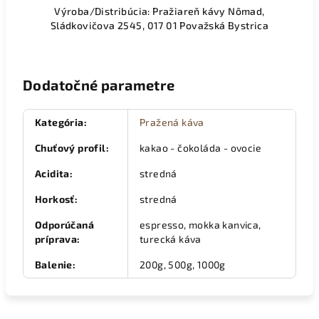
Výroba/Distribúcia: Pražiareň kávy Nômad,
Sládkovičova 2545
, 017 01 Považská Bystrica
Dodatočné parametre
Kategória
:
Pražená káva
Chuťový profil
:
kakao - čokoláda - ovocie
Acidita
:
stredná
Horkosť
:
stredná
Odporúčaná
espresso, mokka kanvica,
príprava
:
turecká káva
Balenie
:
200g, 500g, 1000g