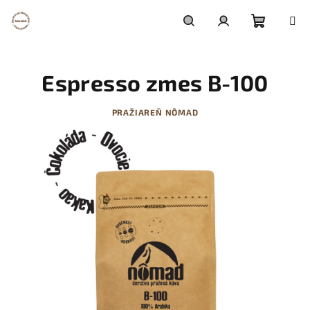
Prejsť
na
obsah
Nákupn
Hľadať
Prihlásenie
Espresso zmes B-100
košík
PRAŽIAREŇ NÔMAD