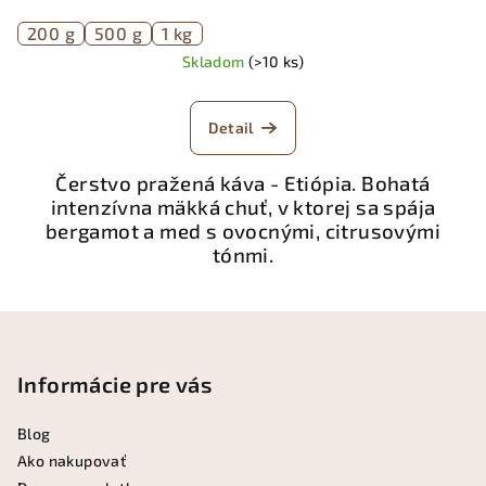
200 g
500 g
1 kg
Skladom
(>10 ks)
Detail
Čerstvo pražená káva - Etiópia. Bohatá
intenzívna mäkká chuť, v ktorej sa spája
bergamot a med s ovocnými, citrusovými
tónmi.
Z
á
p
Informácie pre vás
ä
Blog
t
Ako nakupovať
i