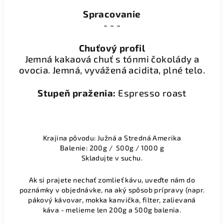
Spracovanie
- - -
Chuťový profil
Jemná kakaová chuť s tónmi čokolády a
ovocia. Jemná, vyvážená acidita, plné telo.
Stupeň praženia:
Espresso roast
Krajina pôvodu: Južná a Stredná Amerika
Balenie: 200g / 500g / 1000 g
Skladujte v suchu.
Ak si prajete nechať zomlieť kávu, uveďte nám do
poznámky v objednávke, na aký spôsob prípravy (napr.
pákový kávovar, mokka kanvička, filter, zalievaná
káva - melieme len 200g a 500g balenia.