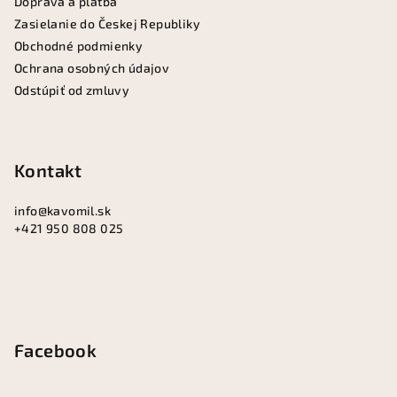
Doprava a platba
e
Zasielanie do Českej Republiky
Obchodné podmienky
Ochrana osobných údajov
Odstúpiť od zmluvy
Kontakt
info
@
kavomil.sk
+421 950 808 025
Facebook