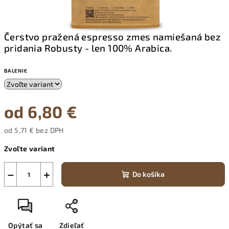
Čerstvo pražená espresso zmes namiešaná bez
pridania Robusty - len 100% Arabica.
BALENIE
od
6,80 €
od
5,71 €
bez DPH
Jednotková
Zvoľte variant
cena:
−
+
Do košíka
Opýtať sa
Zdieľať