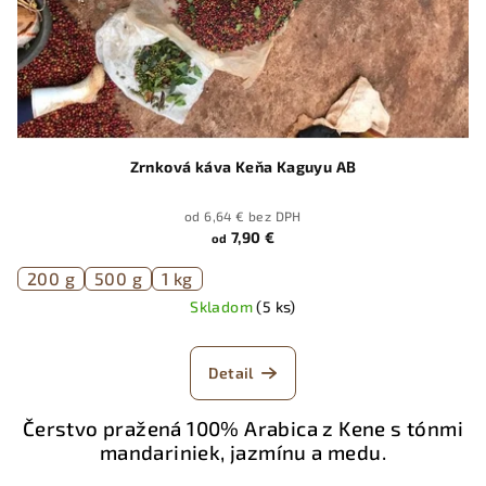
Zrnková káva Keňa Kaguyu AB
od 6,64 € bez DPH
7,90 €
od
200 g
500 g
1 kg
Skladom
(5 ks)
Detail
Čerstvo pražená 100% Arabica z Kene
s tónmi
mandariniek, jazmínu a medu.