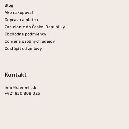
ä
Blog
t
Ako nakupovať
i
Doprava a platba
e
Zasielanie do Českej Republiky
Obchodné podmienky
Ochrana osobných údajov
Odstúpiť od zmluvy
Kontakt
info
@
kavomil.sk
+421 950 808 025