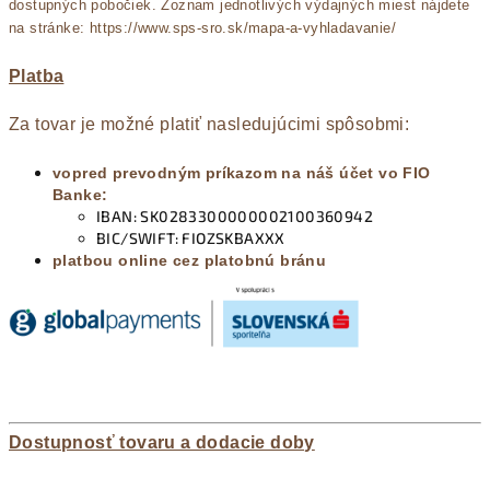
dostupných pobočiek. Zoznam jednotlivých výdajných miest nájdete
na stránke:
https://www.sps-sro.sk/mapa-a-vyhladavanie/
Platba
Za tovar je možné platiť nasledujúcimi spôsobmi:
vopred prevodným príkazom na náš účet vo FIO
Banke:
IBAN: SK0283300000002100360942
BIC/SWIFT: FIOZSKBAXXX
platbou online cez platobnú bránu
Dostupnosť tovaru a dodacie doby