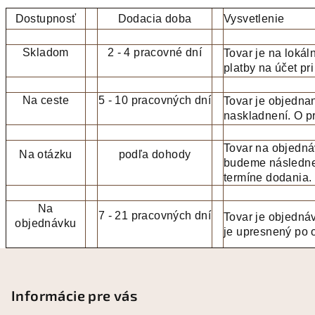
Dostupnosť
Dodacia doba
Vysvetlenie
Skladom
2 - 4 pracovné dní
Tovar je na lokál
platby na účet pr
Na ceste
5 - 10 pracovných dní
Tovar je objedna
naskladnení. O p
Tovar na objedná
Na otázku
podľa dohody
budeme následne
termíne dodania.
Na
7 - 21 pracovných dní
Tovar je objedná
objednávku
je upresnený po 
Z
á
p
Informácie pre vás