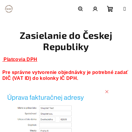
Prejsť
na
obsah
Nákupn
Hľadať
Prihlásenie
Zasielanie do Českej
košík
Republiky
Platcovia DPH
Pre správne vytvorenie objednávky je potrebné zadať
DIČ (VAT ID) do kolonky IČ DPH.