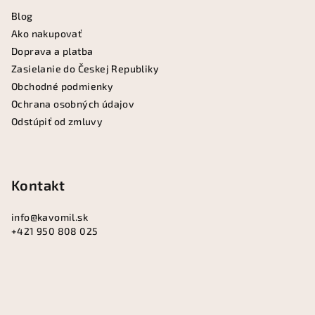
ä
i
Blog
t
s
Ako nakupovať
i
u
Doprava a platba
e
Zasielanie do Českej Republiky
Obchodné podmienky
Ochrana osobných údajov
Odstúpiť od zmluvy
Kontakt
info
@
kavomil.sk
+421 950 808 025