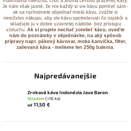
maximálna intenzita, chuť a aróma čerstvo praženej kávy.
Je nám však jasné, že nie každý si vie kávu pomlieť sám -
ak sa rozhodnete objednať mletú kávu, zvážte si
množstvo nákupu, aby ste kávu spotrebovali čo najskôr a
skladujte ju v dobre uzavretej nádobe bez prístupu
vzduchu.
Ak si prajete nechať zomlieť kávu, uveďte
nám do poznámky v objednávke, na aký spôsob
prípravy napr. pákový kávovar, moka kanvička, filter,
zalievaná káva -
melieme len 250g balenia
.
Najpredávanejšie
Zrnková káva Indonézia Java Baron
Skladom
(>10 ks)
11,50 €
od