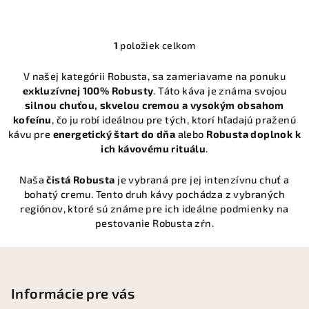
1
položiek celkom
O
v
V našej kategórii Robusta, sa zameriavame na ponuku
l
exkluzívnej 100% Robusty
. Táto káva je známa svojou
á
silnou chuťou, skvelou cremou a vysokým obsahom
d
kofeínu
, čo ju robí ideálnou pre tých, ktorí hľadajú praženú
a
kávu pre
energetický štart do dňa
alebo
Robusta doplnok k
c
ich kávovému rituálu
.
i
e
Naša
čistá Robusta
je vybraná pre jej intenzívnu chuť a
p
bohatý cremu. Tento druh kávy pochádza z vybraných
regiónov, ktoré sú známe pre ich ideálne podmienky na
r
pestovanie Robusta zŕn.
v
k
Z
y
á
v
ý
p
Informácie pre vás
p