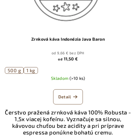
d
u
k
t
o
Zrnková káva Indonézia Java Baron
v
od 9,66 € bez DPH
11,50 €
od
500 g
1 kg
Skladom
(>10 ks)
Detail
Čerstvo pražená zrnková káva 100% Robusta -
1,5x viacej kofeínu. Vyznačuje sa silnou,
kávovou chuťou bez acidity a pri príprave
espressa ponúkne bohatú cremu.