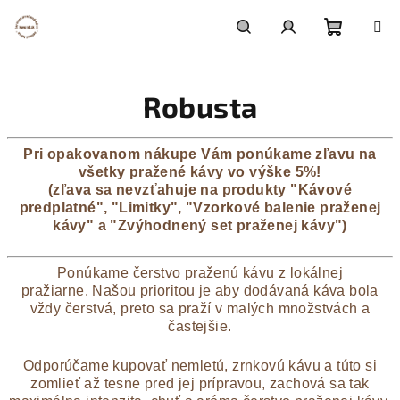
Prejsť
na
obsah
Nákupn
Hľadať
Prihlásenie
Robusta
košík
Pri opakovanom nákupe Vám ponúkame zľavu na
všetky pražené kávy vo výške 5%!
(zľava sa nevzťahuje na produkty "Kávové
predplatné", "Limitky", "Vzorkové balenie praženej
kávy" a "Zvýhodnený set praženej kávy")
Ponúkame čerstvo praženú kávu z lokálnej
pražiarne. Našou prioritou je aby dodávaná káva bola
vždy čerstvá, preto sa praží v malých množstvách a
častejšie.
Odporúčame kupovať nemletú, zrnkovú kávu a túto si
zomlieť až tesne pred jej prípravou, zachová sa tak