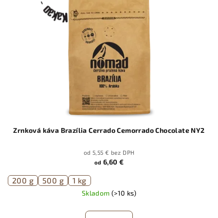
Zrnková káva Brazília Cerrado Cemorrado Chocolate NY2
od 5,55 € bez DPH
6,60 €
od
200 g
500 g
1 kg
Skladom
(>10 ks)