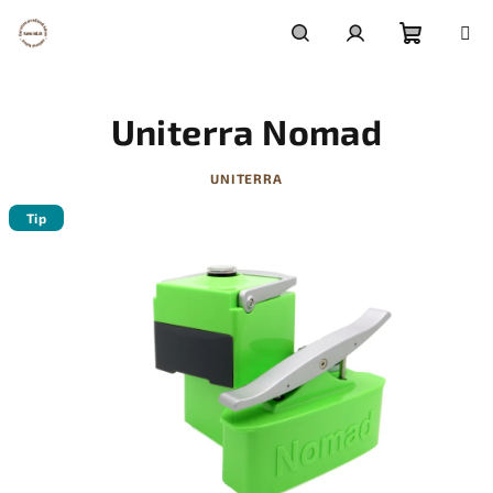
Prejsť
na
obsah
Nákupn
Hľadať
Prihlásenie
Uniterra Nomad
košík
UNITERRA
Tip