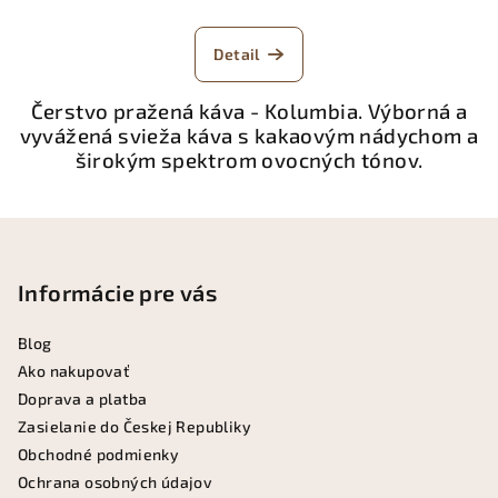
Detail
Čerstvo pražená káva - Kolumbia. Výborná a
vyvážená svieža káva s kakaovým nádychom a
širokým spektrom ovocných tónov.
Z
á
p
Informácie pre vás
ä
Blog
t
Ako nakupovať
i
Doprava a platba
e
Zasielanie do Českej Republiky
Obchodné podmienky
Ochrana osobných údajov