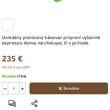
Unikátny prenosný kávovar pripraví výborné
espresso doma, na chalupe, či v prírode.
235 €
191,06 € bez DPH
Jednotková
Skladom
(1 ks)
cena:
−
+
Do košíka