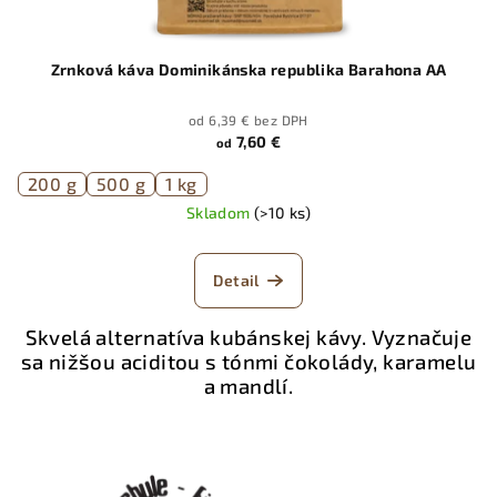
Zrnková káva Dominikánska republika Barahona AA
od 6,39 € bez DPH
7,60 €
od
200 g
500 g
1 kg
Skladom
(>10 ks)
Detail
Skvelá alternatíva kubánskej kávy. Vyznačuje
sa nižšou aciditou s tónmi čokolády, karamelu
a mandlí.