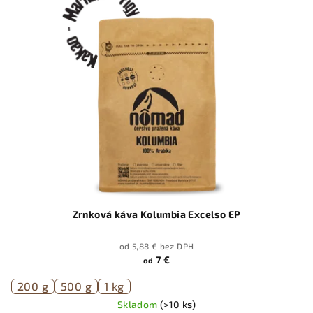
Zrnková káva Kolumbia Excelso EP
od 5,88 € bez DPH
7 €
od
200 g
500 g
1 kg
Skladom
(>10 ks)