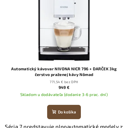
Automatický kávovar NIVONA NICR 796 + DARČEK 3kg
čerstvo praženej kávy Nômad
771,54 € bez DPH
949 €
Skladom u dodávateľa (dodanie 3-6 prac. dní)
Do košíka
Séria 7 predstavuje plnoautomatické modely z