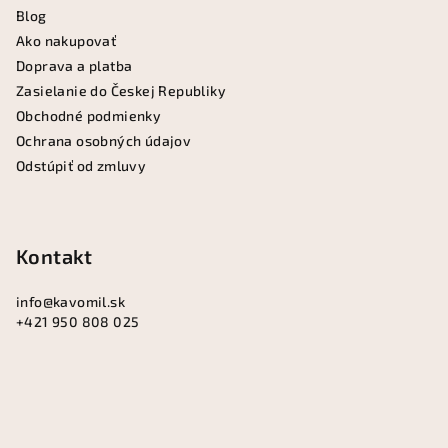
Blog
t
Ako nakupovať
i
Doprava a platba
e
Zasielanie do Českej Republiky
Obchodné podmienky
Ochrana osobných údajov
Odstúpiť od zmluvy
Kontakt
info
@
kavomil.sk
+421 950 808 025