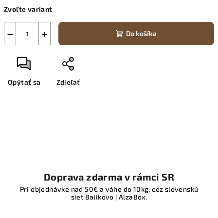
Jednotková
Zvoľte variant
cena:
−
+
Do košíka
Opýtať sa
Zdieľať
Doprava zdarma v rámci SR
Pri objednávke nad 50€ a váhe do 10kg, cez slovenskú
sieť Balíkovo | AlzaBox.