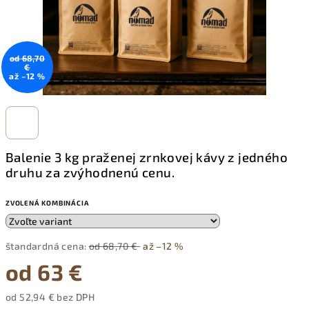
od 68,70
€
až –12 %
Balenie 3 kg praženej zrnkovej kávy z jedného
druhu za zvýhodnenú cenu.
ZVOLENÁ KOMBINÁCIA
štandardná cena:
od 68,70 €
až –12 %
od
63 €
od
52,94 €
bez DPH