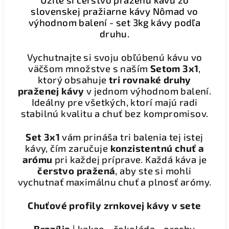
slovenskej pražiarne kávy Nômad vo
výhodnom balení - set 3kg kávy podľa
druhu.
Vychutnajte si svoju obľúbenú kávu vo
väčšom množstve s naším
Setom 3x1
,
ktorý obsahuje
tri rovnaké druhy
praženej kávy
v jednom výhodnom balení.
Ideálny pre všetkých, ktorí majú radi
stabilnú kvalitu a chuť bez kompromisov.
Set 3x1
vám prináša tri balenia tej istej
kávy, čím zaručuje
konzistentnú chuť a
arómu
pri každej príprave. Každá káva je
čerstvo pražená
, aby ste si mohli
vychutnať maximálnu chuť a plnosť arómy.
Chuťové profily zrnkovej kávy v sete
Brazília
| kakao - čokoláda - orechy