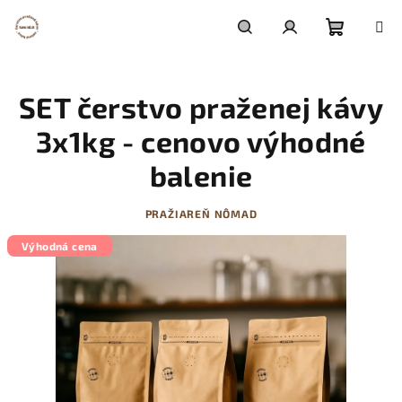
Prejsť
na
obsah
Nákupn
Hľadať
Prihlásenie
SET čerstvo praženej kávy
košík
3x1kg - cenovo výhodné
balenie
PRAŽIAREŇ NÔMAD
Výhodná cena