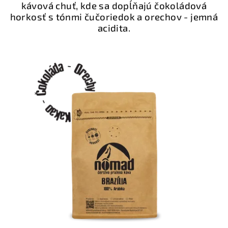
kávová chuť, kde sa dopĺňajú čokoládová
horkosť s tónmi čučoriedok a orechov - jemná
acidita.