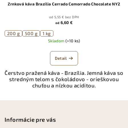
Zrnková káva Brazília Cerrado Cemorrado Chocolate NY2
od 5,55 € bez DPH
6,60 €
od
200 g
500 g
1 kg
Skladom
(>10 ks)
Detail
Čerstvo pražená káva - Brazília. Jemná káva so
stredným telom s čokoládovo - orieškovou
chuťou a nízkou aciditou.
Z
á
p
Informácie pre vás
ä