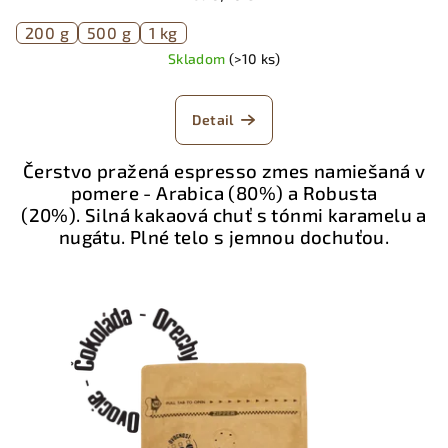
200 g
500 g
1 kg
Skladom
(>10 ks)
Detail
Čerstvo pražená espresso zmes namiešaná v
pomere - Arabica (80%) a Robusta
(20%). Silná kakaová chuť s tónmi karamelu a
nugátu. Plné telo s jemnou dochuťou.