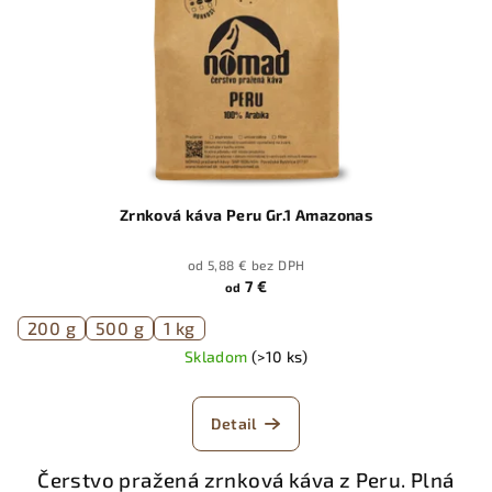
Zrnková káva Peru Gr.1 Amazonas
od 5,88 € bez DPH
7 €
od
200 g
500 g
1 kg
Skladom
(>10 ks)
Detail
Čerstvo pražená zrnková káva z Peru. Plná