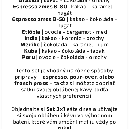
Espresso zmes B-80
| kakao - karamel -
nugát
Espresso zmes B-50
| kakao - čokoláda -
nugát
Etiópia
| ovocie - bergamot - med
India
| kakao - korenie - orechy
Mexiko
| čokoláda - karamel - rum
Kuba
| kakao - čokoláda - tabak
Peru
| ovocie - čokoláda - orechy
Tento set je vhodný na rôzne spôsoby
prípravy –
espresso, pour-over, alebo
french press
– takže si môžete dopriať
šálku svojej obľúbenej kávy podľa
vlastných preferencií.
Objednajte si
Set 3x1
ešte dnes a užívajte
si svoju obľúbenú kávu vo výhodnom
balení, ktoré vám umožní mať ju vždy po
ruke!