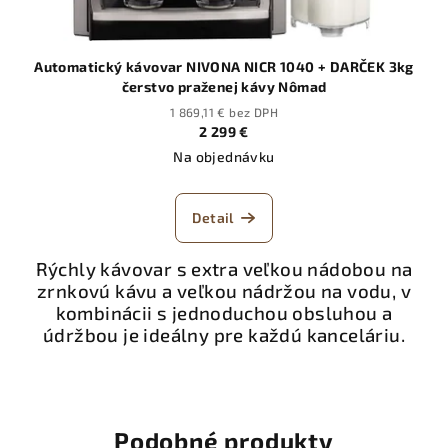
Automatický kávovar NIVONA NICR 1040 + DARČEK 3kg
čerstvo praženej kávy Nômad
1 869,11 € bez DPH
2 299 €
Na objednávku
Detail
Rýchly kávovar s extra veľkou nádobou na
zrnkovú kávu a veľkou nádržou na vodu, v
kombinácii s jednoduchou obsluhou a
údržbou je ideálny pre každú kanceláriu.
Podobné produkty