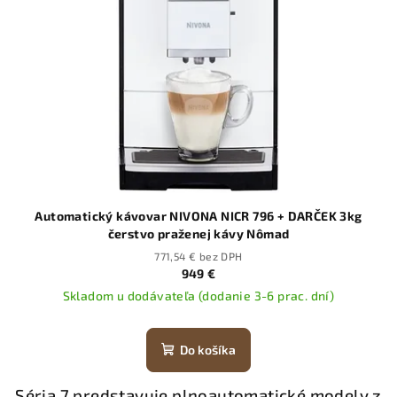
Automatický kávovar NIVONA NICR 796 + DARČEK 3kg
čerstvo praženej kávy Nômad
771,54 € bez DPH
949 €
Skladom u dodávateľa (dodanie 3-6 prac. dní)
Do košíka
Séria 7 predstavuje plnoautomatické modely z