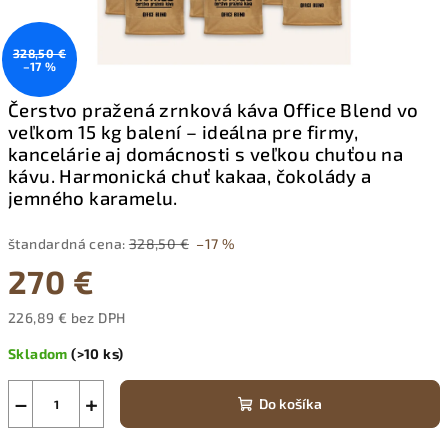
328,50 €
–17 %
Čerstvo pražená zrnková káva Office Blend vo
veľkom 15 kg balení – ideálna pre firmy,
kancelárie aj domácnosti s veľkou chuťou na
kávu. Harmonická chuť kakaa, čokolády a
jemného karamelu.
štandardná cena:
328,50 €
–17 %
270 €
226,89 € bez DPH
Jednotková
Skladom
(>10 ks)
cena:
−
+
Do košíka