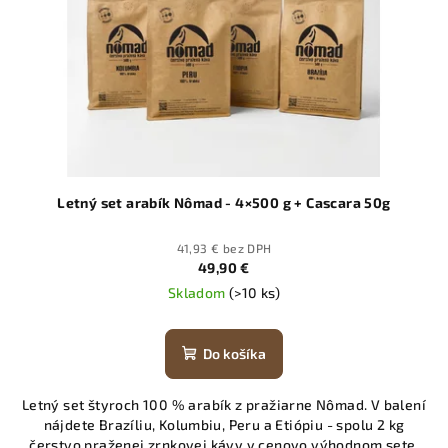
Letný set arabík Nômad - 4×500 g + Cascara 50g
41,93 € bez DPH
49,90 €
Skladom
(>10 ks)
Do košíka
Letný set štyroch 100 % arabík z pražiarne Nômad. V balení
nájdete Brazíliu, Kolumbiu, Peru a Etiópiu - spolu 2 kg
čerstvo praženej zrnkovej kávy v cenovo výhodnom sete.