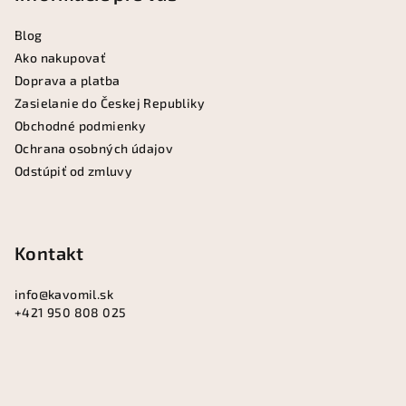
ä
Blog
t
Ako nakupovať
i
Doprava a platba
e
Zasielanie do Českej Republiky
Obchodné podmienky
Ochrana osobných údajov
Odstúpiť od zmluvy
Kontakt
info
@
kavomil.sk
+421 950 808 025