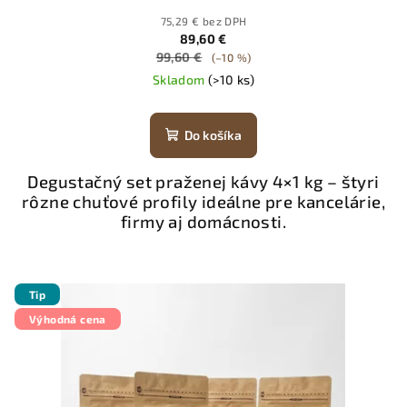
75,29 € bez DPH
89,60 €
99,60 €
(–10 %)
Skladom
(>10 ks)
Do košíka
Degustačný set praženej kávy 4×1 kg – štyri
rôzne chuťové profily ideálne pre kancelárie,
firmy aj domácnosti.
Tip
Výhodná cena