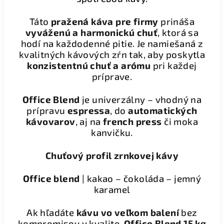
Táto
pražená káva pre firmy
prináša
vyváženú a harmonickú chuť
, ktorá sa
hodí na každodenné pitie. Je namiešaná z
kvalitných kávových zŕn tak, aby poskytla
konzistentnú chuť a arómu
pri každej
príprave.
Office Blend
je univerzálny – vhodný na
prípravu
espressa
, do
automatických
kávovarov
, aj na
french press
či moka
kanvičku.
Chuťový profil zrnkovej kávy
Office blend
| kakao – čokoláda – jemný
karamel
Ak hľadáte
kávu vo veľkom balení
bez
kompromisov v kvalite,
Office Blend 15 kg