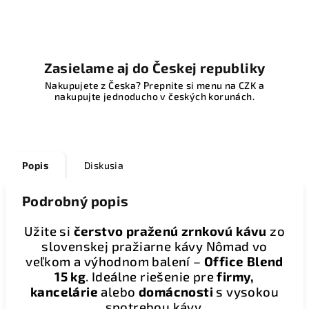
Zasielame aj do Českej republiky
Nakupujete z Česka? Prepnite si menu na CZK a
nakupujte jednoducho v českých korunách.
Popis
Diskusia
Podrobný popis
Užite si
čerstvo praženú zrnkovú kávu
zo
slovenskej pražiarne kávy Nômad vo
veľkom a výhodnom balení –
Office Blend
15 kg
. Ideálne riešenie pre
firmy,
kancelárie
alebo
domácnosti
s vysokou
spotrebou kávy.