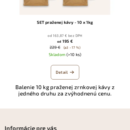
SET praženej kávy - 10 x 1kg
od 163,87 € bez DPH
195 €
od
229 €
(až –17 %)
Skladom
(>10 ks)
Detail
Balenie 10 kg praženej zrnkovej kávy z
jedného druhu za zvýhodnenú cenu.
Z
á
p
Informácie pre vás