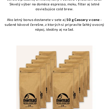
Skvelý výber na domáce espresso, moku, filter aj letné
osviežujúce cold brew.
Ako letný bonus dostanete v sete aj
50 g Cascary v cene
-
sušené kávové čerešne, z ktorých si pripravíte ľahký ovocný
nápoj, ideálny aj na ľad.