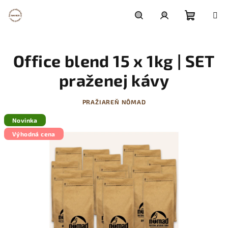
Prejsť
na
obsah
Nákupn
Hľadať
Prihlásenie
Office blend 15 x 1kg | SET
košík
praženej kávy
PRAŽIAREŇ NÔMAD
Novinka
Výhodná cena