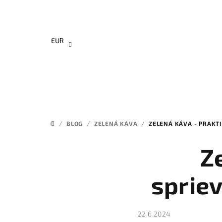
Prejsť
na
obsah
EUR
/
BLOG
/
ZELENÁ KÁVA
/
ZELENÁ KÁVA - PRAKT
DOMOV
Z
sprie
22.6.2024