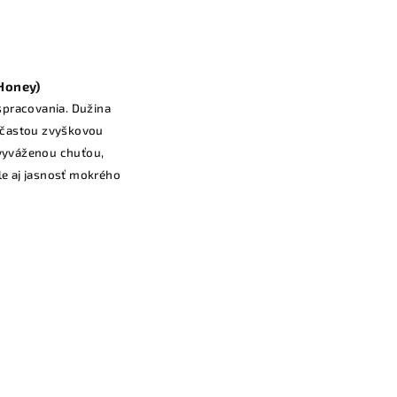
Honey)
pracovania. Dužina
s častou zvyškovou
 vyváženou chuťou,
le aj jasnosť mokrého