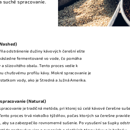
a suché spracovanie.
(Washed)
ňa odstránenie dužiny kávových čerešní ešte
 následne fermentované vo vode, čo pomáha
 a slizovitého obalu. Tento proces vedie k
emu chuťovému profilu kávy. Mokré spracovanie je
ostatkom vody, ako je Stredná a Južná Amerika.
spracovanie (Natural)
pracovanie je tradičná metóda, pri ktorej sú celé kávové čerešne suš
Tento proces trvá niekoľko týždňov, počas ktorých sa čerešne pravide
, aby sa zabezpečilo rovnomerné sušenie. Po vysušení sa šupky odstr