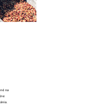
ené na
lne
ánia.