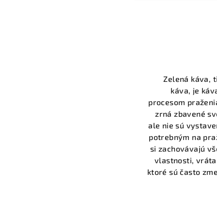
Zelená káva, 
káva, je káv
procesom praženia
zrná zbavené svo
ale nie sú vystav
potrebným na praž
si zachovávajú vš
vlastnosti, vráta
ktoré sú často zm