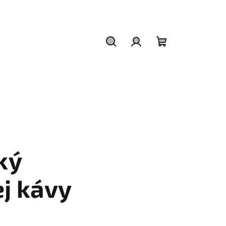
Hľadať
Prihlásenie
Nákupný
košík
ký
j kávy