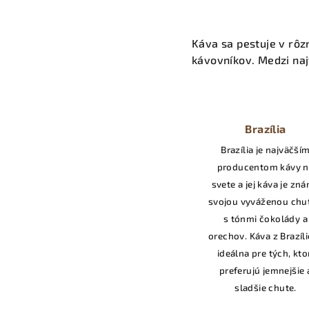
Káva sa pestuje v rôz
kávovníkov. Medzi naj
Brazília
Brazília je najväčší
producentom kávy n
svete a jej káva je zn
svojou vyváženou chu
s tónmi čokolády a
orechov. Káva z Brazíli
ideálna pre tých, kto
preferujú jemnejšie 
sladšie chute.