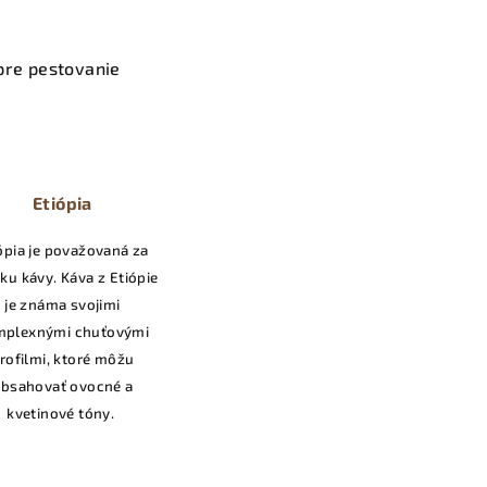
pre pestovanie
Etiópia
ópia je považovaná za
sku kávy. Káva z Etiópie
je známa svojimi
mplexnými chuťovými
rofilmi, ktoré môžu
bsahovať ovocné a
kvetinové tóny.