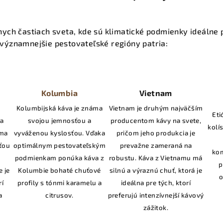
nych častiach sveta, kde sú klimatické podmienky ideálne 
významnejšie pestovateľské regióny patria:
Kolumbia
Vietnam
m
Kolumbijská káva je známa
Vietnam je druhým najväčším
Eti
a
svojou jemnosťou a
producentom kávy na svete,
kolí
áma
vyváženou kyslosťou. Vďaka
pričom jeho produkcia je
ťou
optimálnym pestovateľským
prevažne zameraná na
ko
podmienkam ponúka káva z
robustu. Káva z Vietnamu má
p
e je
Kolumbie bohaté chuťové
silnú a výraznú chuť, ktorá je
o
rí
profily s tónmi karamelu a
ideálna pre tých, ktorí
a
citrusov.
preferujú intenzívnejší kávový
zážitok.