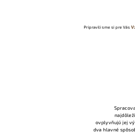
V
Pripravili sme si pre Vás
Spracova
najdôlež
ovplyvňujú jej vý
dva hlavné spôso