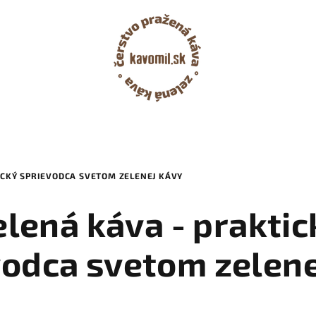
ICKÝ SPRIEVODCA SVETOM ZELENEJ KÁVY
elená káva - praktic
vodca svetom zelene