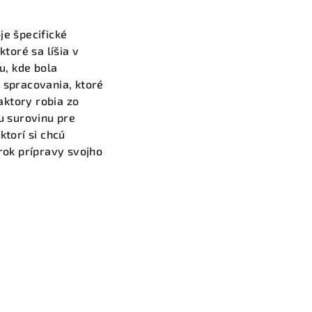
je špecifické
ktoré sa líšia v
u, kde bola
 spracovania, ktoré
faktory robia zo
u surovinu pre
ktorí si chcú
rok prípravy svojho