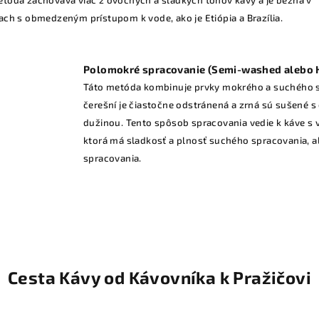
etóda zachováva viac z ovocných a sladkých tónov kávy a je bežná v
ach s obmedzeným prístupom k vode, ako je Etiópia a Brazília.
Polomokré spracovanie (Semi-washed alebo 
Táto metóda kombinuje prvky mokrého a suchého s
čerešní je čiastočne odstránená a zrná sú sušené 
dužinou. Tento spôsob spracovania vedie k káve s
ktorá má sladkosť a plnosť suchého spracovania, a
spracovania.
Cesta Kávy od Kávovníka k Pražičovi