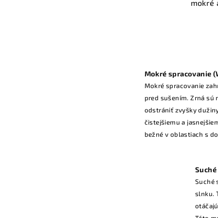
mokré 
Mokré spracovanie 
Mokré spracovanie zahŕ
pred sušením. Zrná sú
odstrániť zvyšky dužiny
čistejšiemu a jasnejši
bežné v oblastiach s d
Suché 
Suché s
slnku. 
otáčajú