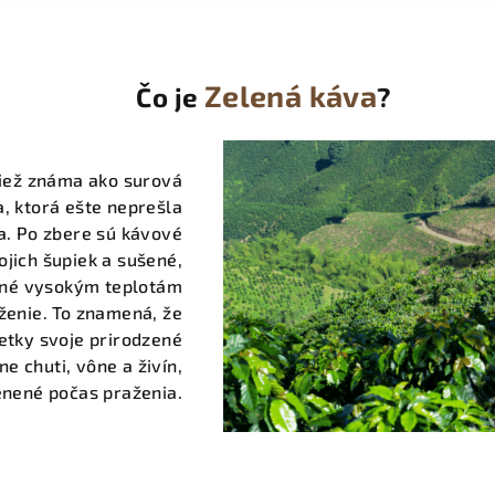
Zelená káva
Čo je
?
tiež známa ako surová
a, ktorá ešte neprešla
. Po zbere sú kávové
jich šupiek a sušené,
ené vysokým teplotám
enie. To znamená, že
etky svoje prirodzené
ne chuti, vône a živín,
enené počas praženia.