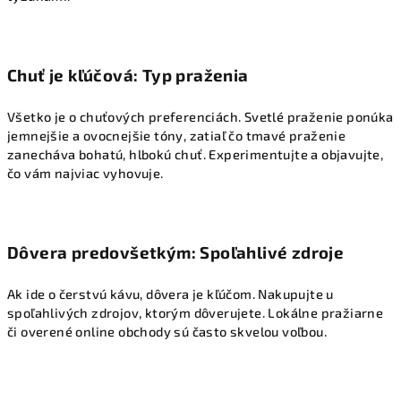
Chuť je kľúčová: Typ praženia
Všetko je o chuťových preferenciách. Svetlé praženie ponúka
jemnejšie a ovocnejšie tóny, zatiaľ čo tmavé praženie
zanecháva bohatú, hlbokú chuť. Experimentujte a objavujte,
čo vám najviac vyhovuje.
Dôvera predovšetkým: Spoľahlivé zdroje
Ak ide o čerstvú kávu, dôvera je kľúčom. Nakupujte u
spoľahlivých zdrojov, ktorým dôverujete. Lokálne pražiarne
či overené online obchody sú často skvelou voľbou.