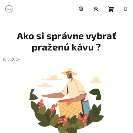
Prejsť
na
obsah
Nákupn
Hľadať
Prihlásenie
Ako si správne vybrať
košík
praženú kávu ?
10.5.2024