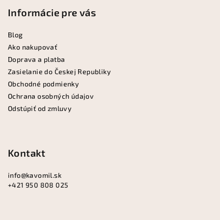
p
Informácie pre vás
ä
Blog
t
Ako nakupovať
i
Doprava a platba
e
Zasielanie do Českej Republiky
Obchodné podmienky
Ochrana osobných údajov
Odstúpiť od zmluvy
Kontakt
info
@
kavomil.sk
+421 950 808 025