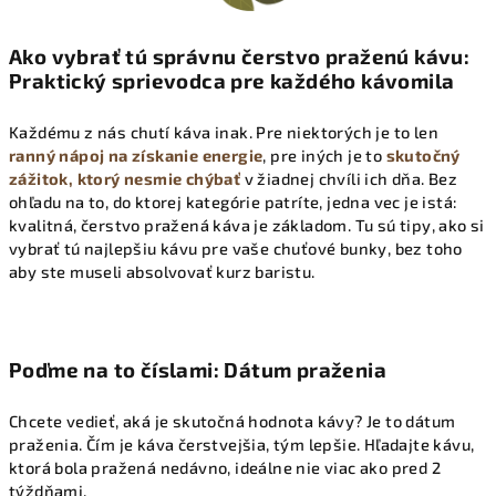
Ako vybrať tú správnu čerstvo praženú kávu:
Praktický sprievodca pre každého kávomila
Každému z nás chutí káva inak. Pre niektorých je to len
ranný nápoj na získanie energie
, pre iných je to
skutočný
zážitok, ktorý nesmie chýbať
v žiadnej chvíli ich dňa. Bez
ohľadu na to, do ktorej kategórie patríte, jedna vec je istá:
kvalitná, čerstvo pražená káva je základom. Tu sú tipy, ako si
vybrať tú najlepšiu kávu pre vaše chuťové bunky, bez toho
aby ste museli absolvovať kurz baristu.
Poďme na to číslami: Dátum praženia
Chcete vedieť, aká je skutočná hodnota kávy? Je to dátum
praženia. Čím je káva čerstvejšia, tým lepšie. Hľadajte kávu,
ktorá bola pražená nedávno, ideálne nie viac ako pred 2
týždňami.