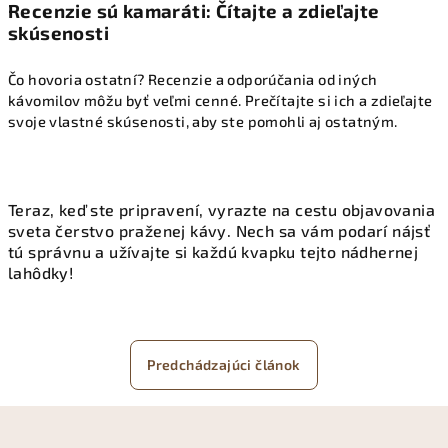
Recenzie sú kamaráti: Čítajte a zdieľajte
skúsenosti
Čo hovoria ostatní? Recenzie a odporúčania od iných
kávomilov môžu byť veľmi cenné. Prečítajte si ich a zdieľajte
svoje vlastné skúsenosti, aby ste pomohli aj ostatným.
Teraz, keď ste pripravení, vyrazte na cestu objavovania
sveta čerstvo praženej kávy. Nech sa vám podarí nájsť
tú správnu a užívajte si každú kvapku tejto nádhernej
lahôdky!
Predchádzajúci článok
Z
á