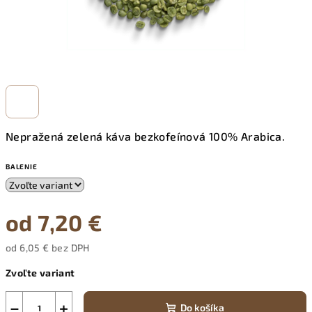
Nepražená zelená káva bezkofeínová 100% Arabica.
BALENIE
od
7,20 €
od
6,05 €
bez DPH
Jednotková
Zvoľte variant
cena:
−
+
Do košíka