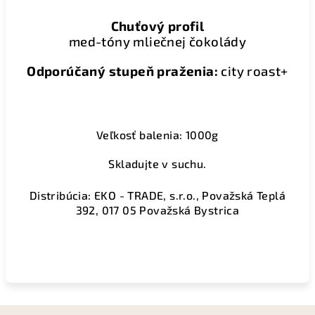
Chuťový profil
med-tóny mliečnej čokolády
Odporúčaný stupeň praženia:
city roast+
Veľkosť balenia: 1000g
Skladujte v suchu.
Distribúcia: EKO - TRADE, s.r.o., Považská Teplá
392, 017 05 Považská Bystrica
Z