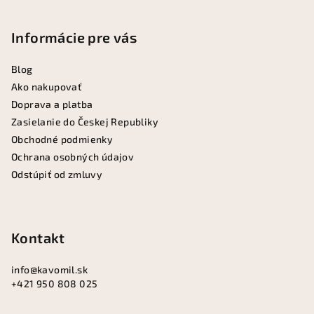
á
p
Informácie pre vás
ä
Blog
t
Ako nakupovať
i
Doprava a platba
e
Zasielanie do Českej Republiky
Obchodné podmienky
Ochrana osobných údajov
Odstúpiť od zmluvy
Kontakt
info
@
kavomil.sk
+421 950 808 025