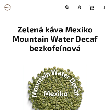
Prejsť
na
obsah
Nákupn
Hľadať
Prihlásenie
Zelená káva Mexiko
košík
Mountain Water Decaf
bezkofeínová