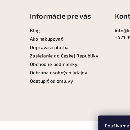
á
Informácie pre vás
Kont
p
ä
Blog
info
@
k
+421 9
t
Ako nakupovať
Doprava a platba
i
Zasielanie do Českej Republiky
e
Obchodné podmienky
Ochrana osobných údajov
Odstúpiť od zmluvy
Používame 