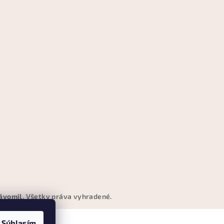
ávomil
. Všetky práva vyhradené.
Súhlasím