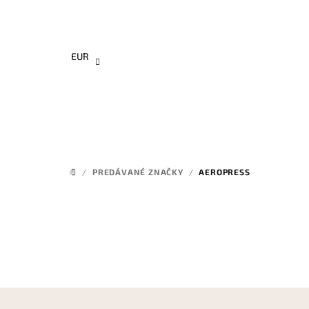
Prejsť
na
obsah
EUR
/
PREDÁVANÉ ZNAČKY
/
AEROPRESS
DOMOV
Z