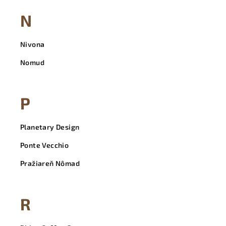
N
Nivona
Nomud
P
Planetary Design
Ponte Vecchio
Pražiareň Nômad
R