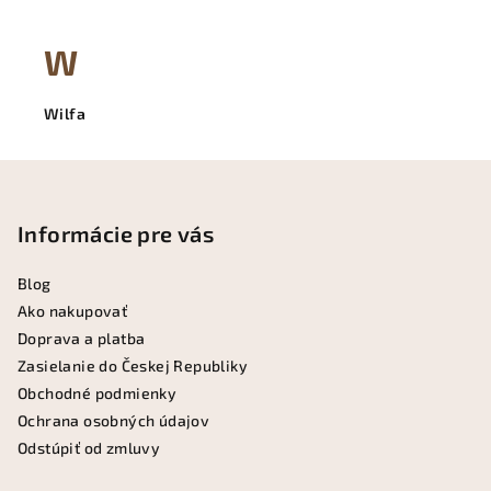
W
Wilfa
Z
á
p
Informácie pre vás
ä
Blog
t
Ako nakupovať
i
Doprava a platba
e
Zasielanie do Českej Republiky
Obchodné podmienky
Ochrana osobných údajov
Odstúpiť od zmluvy