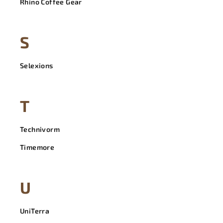
Rhino Coffee Gear
S
Selexions
T
Technivorm
Timemore
U
UniTerra