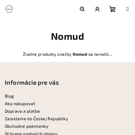
Prejsť
na
obsah
Nákupn
Hľadať
Prihlásenie
Nomud
košík
Žiadne produkty značky
Nomud
sa nenašli...
Z
á
p
Informácie pre vás
ä
Blog
t
Ako nakupovať
i
Doprava a platba
e
Zasielanie do Českej Republiky
Obchodné podmienky
Ochrana osobných údajov