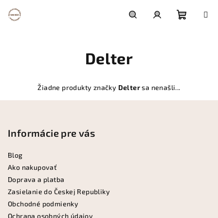
Prejsť
na
obsah
Nákupn
Hľadať
Prihlásenie
Delter
košík
Žiadne produkty značky
Delter
sa nenašli...
Z
á
p
Informácie pre vás
ä
Blog
t
Ako nakupovať
i
Doprava a platba
e
Zasielanie do Českej Republiky
Obchodné podmienky
Ochrana osobných údajov