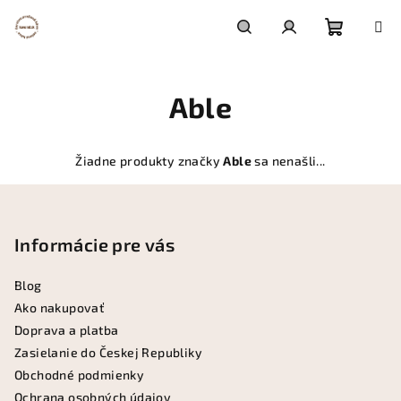
Prejsť
na
obsah
Nákupn
Hľadať
Prihlásenie
Able
košík
Žiadne produkty značky
Able
sa nenašli...
Z
á
p
Informácie pre vás
ä
Blog
t
Ako nakupovať
i
Doprava a platba
e
Zasielanie do Českej Republiky
Obchodné podmienky
Ochrana osobných údajov