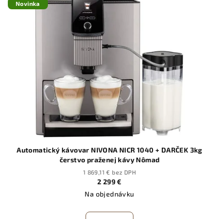
p
Novinka
p
r
i
o
s
d
p
u
r
k
o
t
d
o
u
v
k
t
o
Automatický kávovar NIVONA NICR 1040 + DARČEK 3kg
v
čerstvo praženej kávy Nômad
1 869,11 € bez DPH
2 299 €
Na objednávku