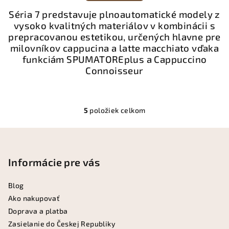
Séria 7 predstavuje plnoautomatické modely z
vysoko kvalitných materiálov v kombinácii s
prepracovanou estetikou, určených hlavne pre
milovníkov cappucina a latte macchiato vďaka
funkciám SPUMATOREplus a Cappuccino
Connoisseur
5
položiek celkom
O
v
Z
l
á
á
p
Informácie pre vás
d
a
ä
c
Blog
t
i
Ako nakupovať
i
e
Doprava a platba
e
p
Zasielanie do Českej Republiky