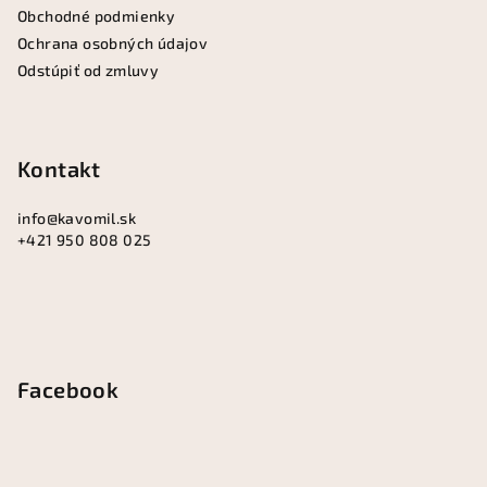
r
Obchodné podmienky
v
Ochrana osobných údajov
k
Odstúpiť od zmluvy
y
v
ý
p
Kontakt
i
s
info
@
kavomil.sk
u
+421 950 808 025
Facebook