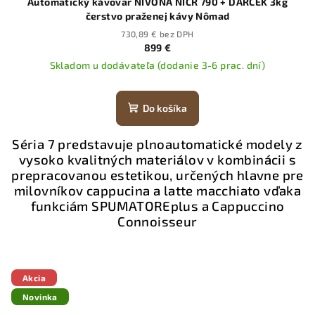
Automatický kávovar NIVONA NICR 790 + DARČEK 3kg
čerstvo praženej kávy Nômad
730,89 € bez DPH
899 €
Skladom u dodávateľa (dodanie 3-6 prac. dní)
Do košíka
Séria 7 predstavuje plnoautomatické modely z
vysoko kvalitných materiálov v kombinácii s
prepracovanou estetikou, určených hlavne pre
milovníkov cappucina a latte macchiato vďaka
funkciám SPUMATOREplus a Cappuccino
Connoisseur
Akcia
Novinka