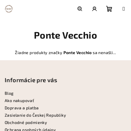
Prejsť
na
obsah
Nákupn
Hľadať
Prihlásenie
Ponte Vecchio
košík
Žiadne produkty značky
Ponte Vecchio
sa nenašli...
Z
á
p
Informácie pre vás
ä
Blog
t
Ako nakupovať
i
Doprava a platba
e
Zasielanie do Českej Republiky
Obchodné podmienky
Ochrana osobných údajov