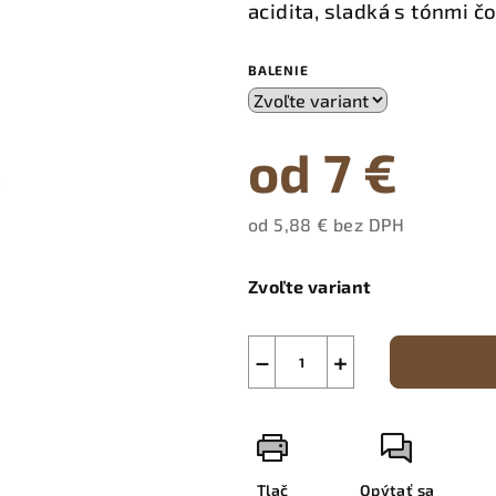
acidita, sladká s tónmi č
BALENIE
od
7 €
od
5,88 €
bez DPH
Jednotková
cena:
Zvoľte variant
−
+
Tlač
Opýtať sa