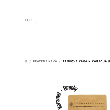
Prejsť
na
obsah
EUR
/
PRAŽENÁ KÁVA
/
ZRNKOVÁ KÁVA NIKARAGUA J
DOMOV