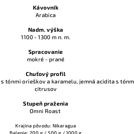
Kávovník
Arabica
Nadm. výška
1100 - 1300 m n. m.
Spracovanie
mokré - prané
Chuťový profil
á s tónmi orieškov a karamelu, jemná acidita s tónm
citrusov
Stupeň praženia
Omni Roast
Krajina pôvodu: Nikaragua
Balenie: 200 g / 500 g / 1000 g