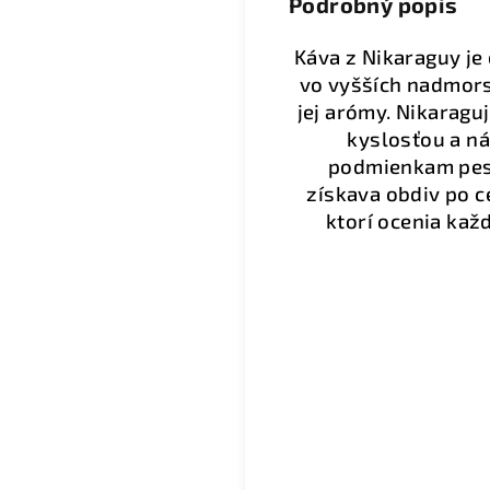
Podrobný popis
Káva z Nikaraguy je
vo vyšších nadmors
jej arómy. Nikaragu
kyslosťou a n
podmienkam pesto
získava obdiv po c
ktorí ocenia kaž