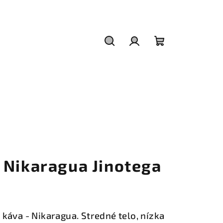
Hľadať
Prihlásenie
Nákupný
košík
 Nikaragua Jinotega
káva - Nikaragua. Stredné telo, nízka