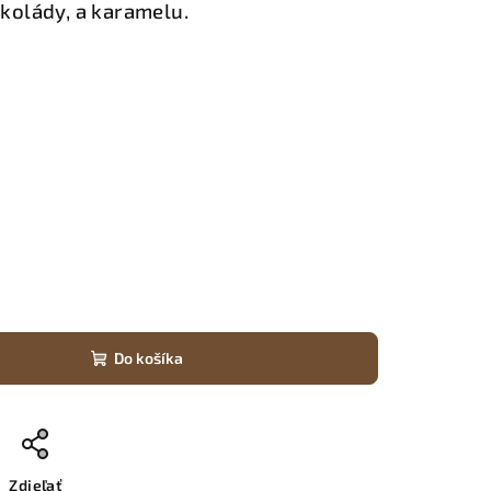
okolády, a karamelu.
Do košíka
Zdieľať