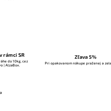
v rámci SR
Zľava 5%
váhe do 10kg, cez
Pri opakovanom nákupe praženej a zel
o | AlzaBox.
ia