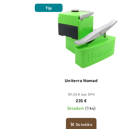
Tip
Uniterra Nomad
191,06 € bez DPH
235 €
Skladom
(1 ks)
Do košíka