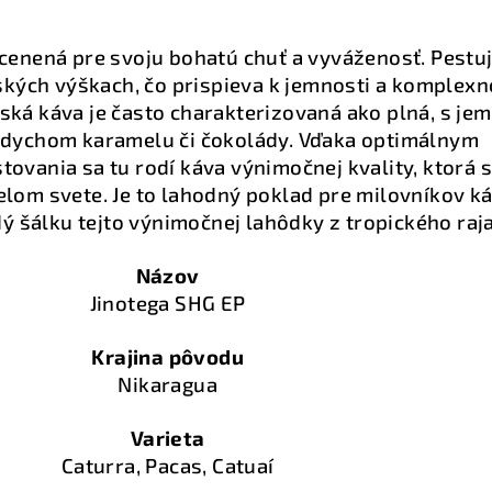
 cenená pre svoju bohatú chuť a vyváženosť. Pestuj
kých výškach, čo prispieva k jemnosti a komplexn
jská káva je často charakterizovaná ako plná, s je
ádychom karamelu či čokolády. Vďaka optimálnym
vania sa tu rodí káva výnimočnej kvality, ktorá s
elom svete. Je to lahodný poklad pre milovníkov ká
dý šálku tejto výnimočnej lahôdky z tropického raja
Názov
Jinotega SHG EP
Krajina pôvodu
Nikaragua
Varieta
Caturra, Pacas, Catuaí