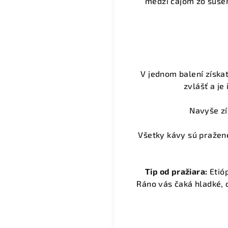
medzi čajom zo sušen
V jednom balení získa
zvlášť a je
Navyše z
Všetky kávy sú pražené
Tip od pražiara:
Etióp
Ráno vás čaká hladké, 