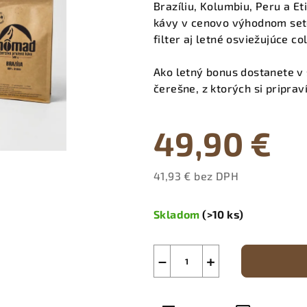
Brazíliu, Kolumbiu, Peru a Et
kávy v cenovo výhodnom set
filter aj letné osviežujúce co
Ako letný bonus dostanete v 
čerešne, z ktorých si priprav
49,90 €
41,93 € bez DPH
Jednotková
cena:
Skladom
(>10 ks)
−
+