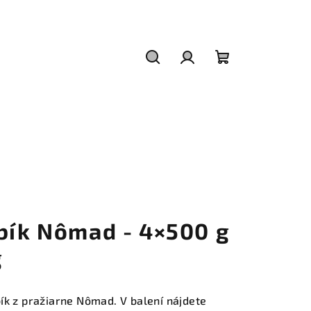
Hľadať
Prihlásenie
Nákupný
košík
abík Nômad - 4×500 g
g
ík z pražiarne Nômad. V balení nájdete