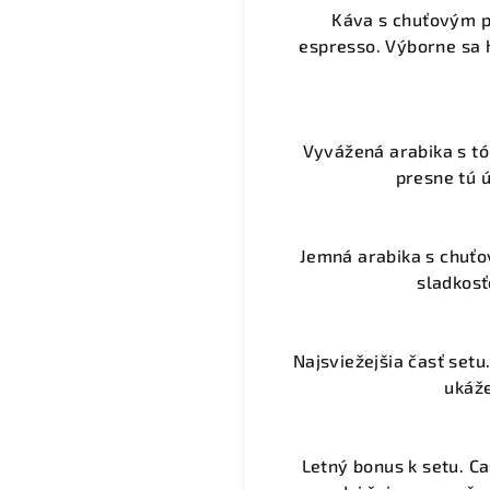
Káva s chuťovým pr
espresso. Výborne sa h
Vyvážená arabika s tón
presne tú ú
Jemná arabika s chuťov
sladkosť
Najsviežejšia časť setu
ukáže
Letný bonus k setu. Ca