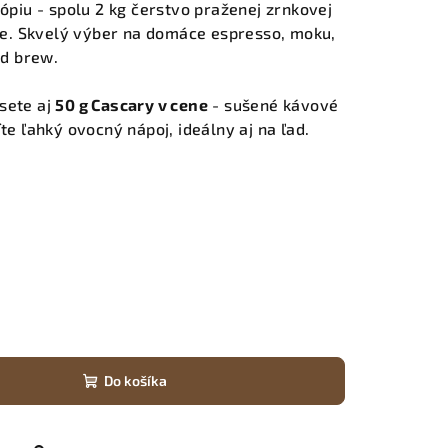
iópiu - spolu 2 kg čerstvo praženej zrnkovej
e. Skvelý výber na domáce espresso, moku,
ld brew.
sete aj
50 g Cascary v cene
- sušené kávové
íte ľahký ovocný nápoj, ideálny aj na ľad.
Do košíka