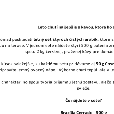
Leto chutí najlepšie s kávou, ktorá ho
Nômad poskladali
letný set štyroch čistých arabík
, ktoré
 ľadu na terase. V jednom sete nájdete štyri 500 g balenia z
spolu 2 kg čerstvej, praženej kávy pre domác
o kúsok sviežejšie, ku každému setu pridávame aj
50 g Cas
pripravíte jemný ovocný nápoj. Výborne chutí teplá, ale v 
charakter, no spolu tvoria príjemnú letnú zostavu: niečo 
svieže.
Čo nájdete v sete?
Brazília Cerrado - 500 g