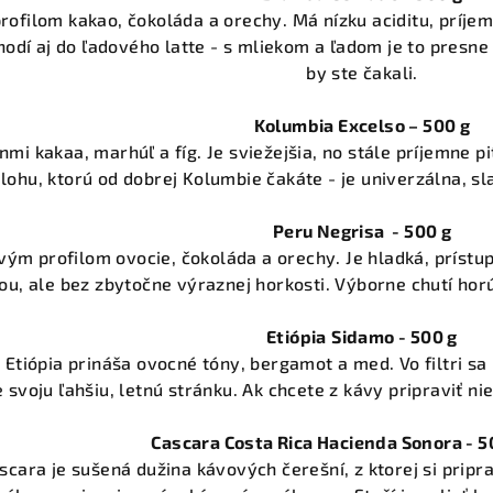
ofilom kakao, čokoláda a orechy. Má nízku aciditu, príje
odí aj do ľadového latte - s mliekom a ľadom je to presne 
by ste čakali.
Kolumbia Excelso – 500 g
mi kakaa, marhúľ a fíg. Je sviežejšia, no stále príjemne pi
lohu, ktorú od dobrej Kolumbie čakáte - je univerzálna, s
Peru Negrisa - 500 g
ým profilom ovocie, čokoláda a orechy. Je hladká, prístup
ou, ale bez zbytočne výraznej horkosti. Výborne chutí horúc
Etiópia
Sidamo - 500 g
. Etiópia prináša ovocné tóny, bergamot a med. Vo filtri sa
 svoju ľahšiu, letnú stránku. Ak chcete z kávy pripraviť ni
Cascara Costa Rica Hacienda Sonora - 5
scara je sušená dužina kávových čerešní, z ktorej si prip