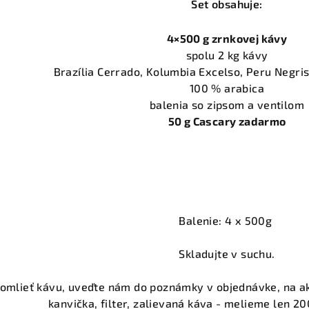
Set obsahuje:
4×500 g zrnkovej kávy
spolu 2 kg kávy
Brazília Cerrado, Kolumbia Excelso, Peru Negris
100 % arabica
balenia so zipsom a ventilom
50 g Cascary zadarmo
Balenie: 4 x 500g
Skladujte v suchu.
 zomlieť kávu, uveďte nám do poznámky v objednávke, na a
kanvička, filter, zalievaná káva - melieme len 2