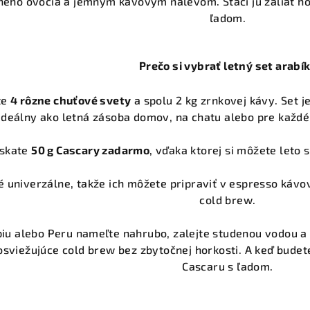
ého ovocia a jemným kávovým nálevom. Stačí ju zaliať ho
ľadom.
Prečo si vybrať letný set arabí
te
4 rôzne chuťové svety
a spolu 2 kg zrnkovej kávy. Set j
 ideálny ako letná zásoba domov, na chatu alebo pre každé
ískate
50 g Cascary zadarmo
, vďaka ktorej si môžete leto 
 univerzálne, takže ich môžete pripraviť v espresso kávova
cold brew.
iu alebo Peru nameľte nahrubo, zalejte studenou vodou a n
osviežujúce cold brew bez zbytočnej horkosti. A keď budete
Cascaru s ľadom.