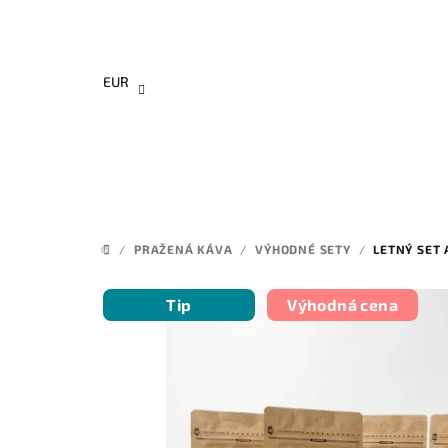
Prejsť
na
obsah
EUR
/
PRAŽENÁ KÁVA
/
VÝHODNÉ SETY
/
LETNÝ SET 
DOMOV
Tip
Výhodná cena