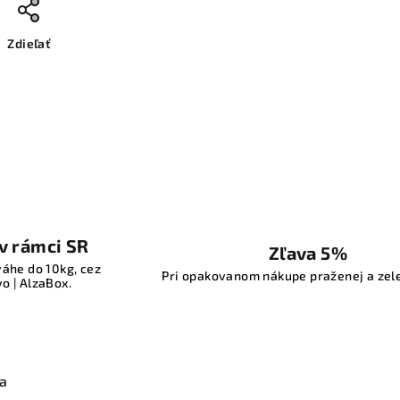
Zdieľať
v rámci SR
Zľava 5%
váhe do 10kg, cez
Pri opakovanom nákupe praženej a zel
o | AlzaBox.
ia