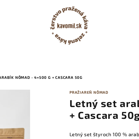
ARABÍK NÔMAD - 4×500 G + CASCARA 50G
PRAŽIAREŇ NÔMAD
Letný set ar
+ Cascara 50
Letný set štyroch 100 % arab